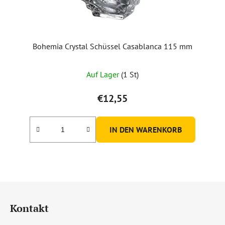
Bohemia Crystal Schüssel Casablanca 115 mm
Auf Lager
(1 St)
€12,55
IN DEN WARENKORB
F
u
Kontakt
ß