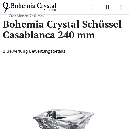
Zum
Suchen
WAREN
Inhalt
Startseite
/
Lieblingskollektionen
/
Casablanca
/
Bohemia Crystal Schüssel
springen
Casablanca 240 mm
Bohemia Crystal Schüssel
Casablanca 240 mm
Die
1 Bewertung
Bewertungsdetails
durchschnittliche
Produktbewertung
ist
5,0
von
5
Sternen.