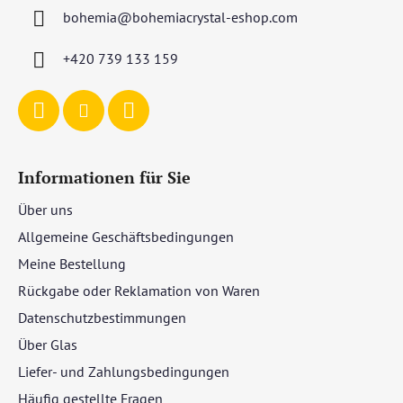
z
bohemia
@
bohemiacrystal-eshop.com
e
i
+420 739 133 159
l
e
Informationen für Sie
Über uns
Allgemeine Geschäftsbedingungen
Meine Bestellung
Rückgabe oder Reklamation von Waren
Datenschutzbestimmungen
Über Glas
Liefer- und Zahlungsbedingungen
Häufig gestellte Fragen