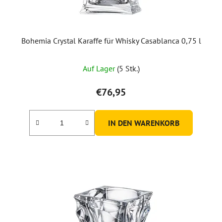
Bohemia Crystal Karaffe für Whisky Casablanca 0,75 l
Die
Auf Lager
(5 Stk.)
durchschnittliche
Produktbewertung
€76,95
ist
5,0
IN DEN WARENKORB
von
5
Sternen.