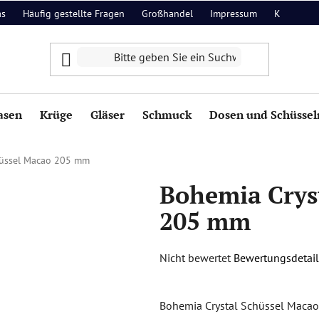
as
Häufig gestellte Fragen
Großhandel
Impressum
Kontakt
asen
Krüge
Gläser
Schmuck
Dosen und Schüssel
hüssel Macao 205 mm
Bohemia Crys
205 mm
Die
Nicht bewertet
Bewertungsdetail
durchschnittliche
Produktbewertung
Bohemia Crystal Schüssel Macao 2
ist