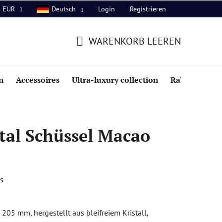
Login
Registrieren
EUR
Deutsch
WARENKORB LEEREN
WARENKORB
n
Accessoires
Ultra-luxury collection
Rabatte
tal Schüssel Macao
s
05 mm, hergestellt aus bleifreiem Kristall,