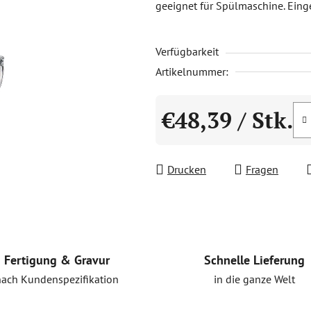
geeignet für Spülmaschine. Eing
0,0
von
Verfügbarkeit
5
Sternen.
Artikelnummer:
€48,39
/ Stk.
Verkaufspreis:
Drucken
Fragen
Schnelle Lieferung
Fertigung & Gravur
in die ganze Welt
nach Kundenspezifikation