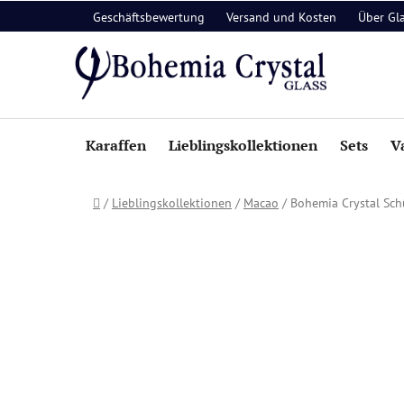
Zum
Geschäftsbewertung
Versand und Kosten
Über Gl
Inhalt
springen
Karaffen
Lieblingskollektionen
Sets
V
Startseite
/
Lieblingskollektionen
/
Macao
/
Bohemia Crystal Sc