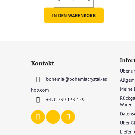
IN DEN WARENKORB
F
u
Infor
Kontakt
ß
Über u
z
bohemia
@
bohemiacrystal-es
Allgem
e
i
Meine 
hop.com
l
Rückga
+420 739 133 159
e
Waren
Datens
Über G
Liefer