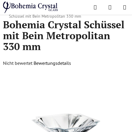
Zum
Suchen
WAREN
Inhalt
Startseite
/
Lieblingskollektionen
/
Metropolitan
/
Bohemia Crystal
springen
Schüssel mit Bein Metropolitan 330 mm
Bohemia Crystal Schüssel
mit Bein Metropolitan
330 mm
Die
Nicht bewertet
Bewertungsdetails
durchschnittliche
Produktbewertung
ist
0,0
von
5
Sternen.