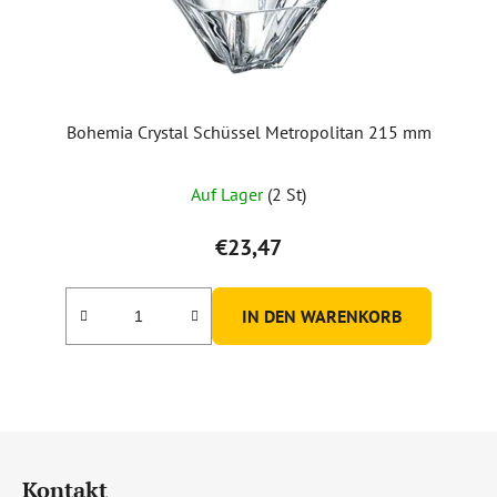
Bohemia Crystal Schüssel Metropolitan 215 mm
Die
Auf Lager
(2 St)
durchschnittliche
Produktbewertung
€23,47
ist
5,0
IN DEN WARENKORB
von
5
Sternen.
F
u
Kontakt