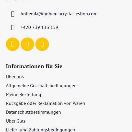
ß
z
bohemia
@
bohemiacrystal-eshop.com
e
i
+420 739 133 159
l
e
Informationen für Sie
Über uns
Allgemeine Geschäftsbedingungen
Meine Bestellung
Rückgabe oder Reklamation von Waren
Datenschutzbestimmungen
Über Glas
Liefer- und Zahlungsbedingungen