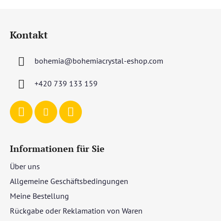
F
u
Kontakt
ß
z
bohemia
@
bohemiacrystal-eshop.com
e
i
+420 739 133 159
l
e
Informationen für Sie
Über uns
Allgemeine Geschäftsbedingungen
Meine Bestellung
Rückgabe oder Reklamation von Waren