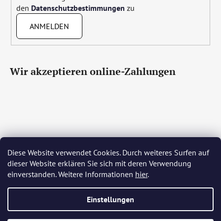
den
Datenschutzbestimmungen
zu
ANMELDEN
Wir akzeptieren online-Zahlungen
Diese Website verwendet Cookies. Durch weiteres Surfen auf
Čeština
Slovenčina
English
Deutsch
Magyar
dieser Website erklären Sie sich mit deren Verwendung
Język polski
Română
Italiano
Español
Français
einverstanden. Weitere Informationen
hier
.
Português
Български
Hrvatski
Slovenščina
Srpski
Nederlands
Українська
Ελληνικά
Svenska
Dansk
Einstellungen