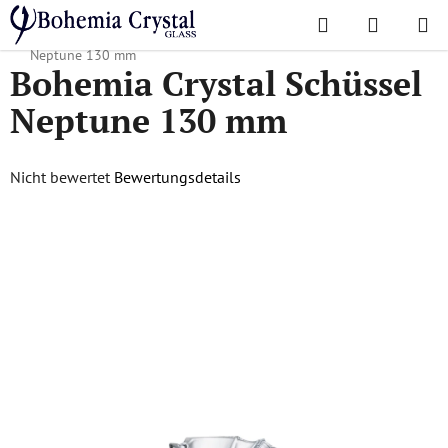
Zum
Suchen
WAREN
Inhalt
Startseite
/
Lieblingskollektionen
/
Neptune
/
Bohemia Crystal Schüssel
springen
Neptune 130 mm
Bohemia Crystal Schüssel
Neptune 130 mm
Die
Nicht bewertet
Bewertungsdetails
durchschnittliche
Produktbewertung
ist
0,0
von
5
Sternen.