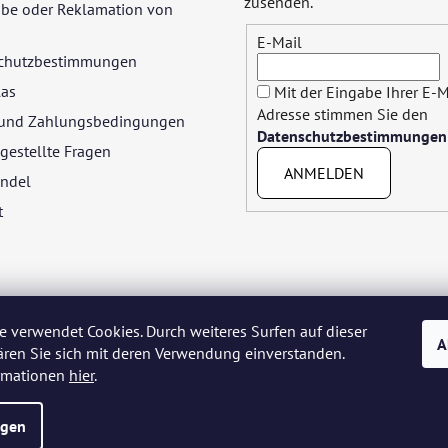
zusenden.
be oder Reklamation von
E-Mail
chutzbestimmungen
las
Mit der Eingabe Ihrer E-M
Adresse stimmen Sie den
- und Zahlungsbedingungen
Datenschutzbestimmungen
gestellte Fragen
ANMELDEN
ndel
t
e verwendet Cookies. Durch weiteres Surfen auf dieser
A
ären Sie sich mit deren Verwendung einverstanden.
yar
Język polski
Română
Italiano
Español
Français
Portuguê
ormationen
hier
.
Nederlands
Українська
Ελληνικά
Svenska
Dansk
ngen