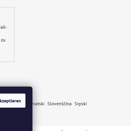
ail-
zu
kzeptieren
s
Български
Hrvatski
Slovenščina
Srpski