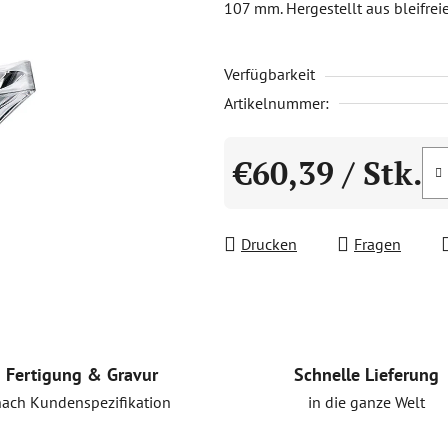
107 mm. Hergestellt aus bleifrei
0,0
von
Verfügbarkeit
5
Sternen.
Artikelnummer:
€60,39
/ Stk.
Verkaufspreis:
Drucken
Fragen
Schnelle Lieferung
Fertigung & Gravur
in die ganze Welt
nach Kundenspezifikation