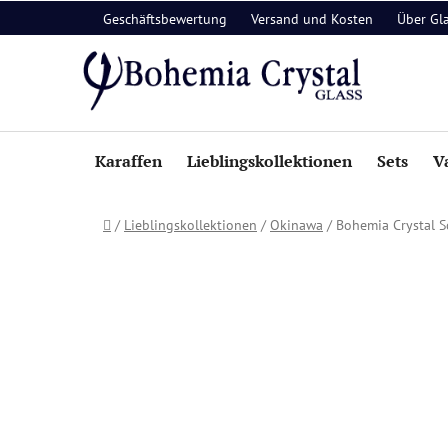
Zum
Geschäftsbewertung
Versand und Kosten
Über Gl
Inhalt
springen
Karaffen
Lieblingskollektionen
Sets
V
Startseite
/
Lieblingskollektionen
/
Okinawa
/
Bohemia Crystal 