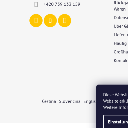
l
Rückga
+420 739 133 159
e
Waren
Datens
Über G
Liefer
Häufig 
Großha
Kontak
Diese Websit
Website erkl
Čeština
Slovenčina
English
Deutsch
Mag
Weitere Inf
Einstellu