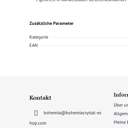
Zusätzliche Parameter
Kategorie
EAN
F
u
Infor
Kontakt
ß
Über u
z
bohemia
@
bohemiacrystal-es
Allgem
e
i
Meine 
hop.com