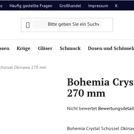
as
Häufig gestellte Fragen
Großhandel
Impressum
Kontakt
asen
Krüge
Gläser
Schmuck
Dosen und Schüssel
Schüssel Okinawa 270 mm
Bohemia Crys
270 mm
Die
Nicht bewertet
Bewertungsdetail
durchschnittliche
Produktbewertung
Bohemia Crystal Schüssel Okina
ist