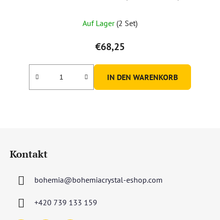
Auf Lager
(2 Set)
€68,25
IN DEN WARENKORB
F
u
Kontakt
ß
z
bohemia
@
bohemiacrystal-eshop.com
e
i
+420 739 133 159
l