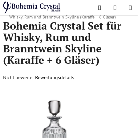
Zum
Suchen
WAREN
Inhalt
Startseite
/
Lieblingskollektionen
/
Skyline
/
Bohemia Crystal Set für
springen
Whisky, Rum und Branntwein Skyline (Karaffe + 6 Gläser)
Bohemia Crystal Set für
Whisky, Rum und
Branntwein Skyline
(Karaffe + 6 Gläser)
Die
Nicht bewertet
Bewertungsdetails
durchschnittliche
Produktbewertung
ist
0,0
von
5
Sternen.