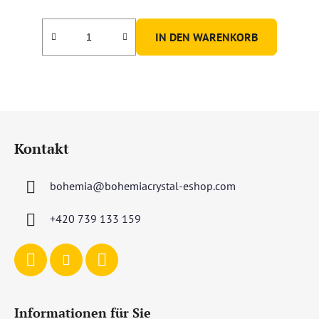
IN DEN WARENKORB
F
u
Kontakt
ß
z
bohemia
@
bohemiacrystal-eshop.com
e
i
+420 739 133 159
l
e
Informationen für Sie