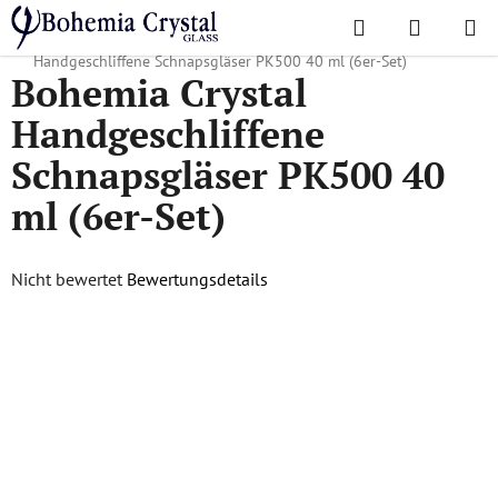
Zum
Suchen
WAREN
Inhalt
Startseite
/
Lieblingskollektionen
/
PK500
/
Bohemia Crystal
springen
Handgeschliffene Schnapsgläser PK500 40 ml (6er-Set)
Bohemia Crystal
Handgeschliffene
Schnapsgläser PK500 40
ml (6er-Set)
Die
Nicht bewertet
Bewertungsdetails
durchschnittliche
Produktbewertung
ist
0,0
von
5
Sternen.