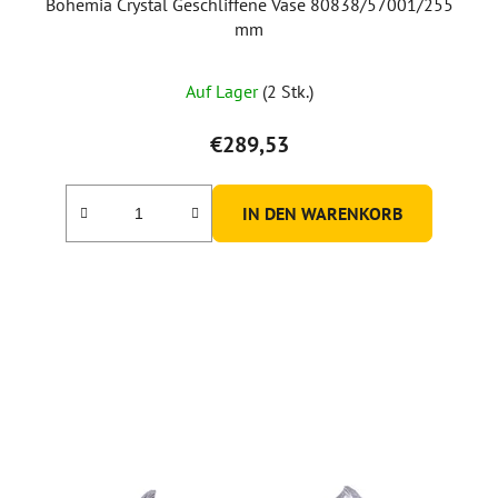
Bohemia Crystal Geschliffene Vase 80838/57001/255
mm
Die
Auf Lager
(2 Stk.)
durchschnittliche
Produktbewertung
€289,53
ist
5,0
IN DEN WARENKORB
von
5
Sternen.