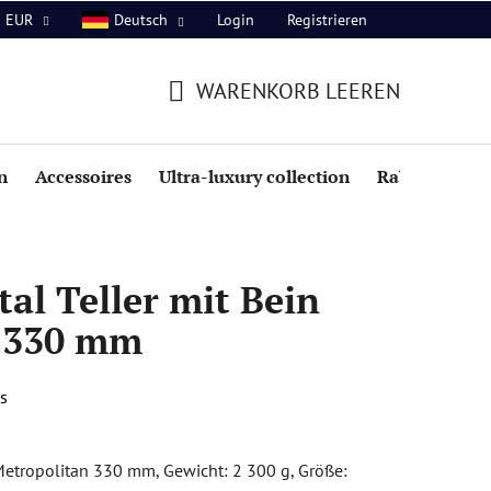
Login
Registrieren
EUR
Deutsch
WARENKORB LEEREN
WARENKORB
n
Accessoires
Ultra-luxury collection
Rabatte
al Teller mit Bein
 330 mm
s
 Metropolitan 330 mm, Gewicht: 2 300 g, Größe: