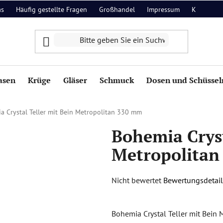
as
Häufig gestellte Fragen
Großhandel
Impressum
Kontakt
asen
Krüge
Gläser
Schmuck
Dosen und Schüssel
a Crystal Teller mit Bein Metropolitan 330 mm
Bohemia Cryst
Metropolitan
Die
Nicht bewertet
Bewertungsdetail
durchschnittliche
Produktbewertung
Bohemia Crystal Teller mit Bein
ist