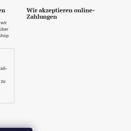
en
Wir akzeptieren online-
Zahlungen
 wir
über
Shop
ail-
zu