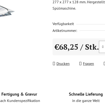
277 x 277 x 128 mm. Hergestellt a
0,0
Spülmaschine.
von
5
Verfügbarkeit
Sternen.
Artikelnummer:
€68,25
/ Stk.
Verkaufspreis:
Drucken
Fragen
Schnelle Lieferung
Fertigung & Gravur
in die ganze Welt
nach Kundenspezifikation