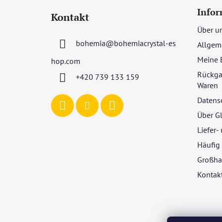
u
Infor
Kontakt
ß
Über u
z
bohemia
@
bohemiacrystal-es
Allgem
e
i
Meine 
hop.com
l
Rückga
+420 739 133 159
e
Waren
Datens
Über G
Liefer
Häufig 
Großha
Kontak