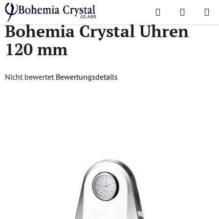
Zum
Suchen
WAREN
Inhalt
Startseite
/
Accessoires
/
Kristalluhren
/
Bohemia Crystal Uhren 120 mm
Bohemia Crystal Uhren
springen
120 mm
Die
Nicht bewertet
Bewertungsdetails
durchschnittliche
Produktbewertung
ist
0,0
von
5
Sternen.