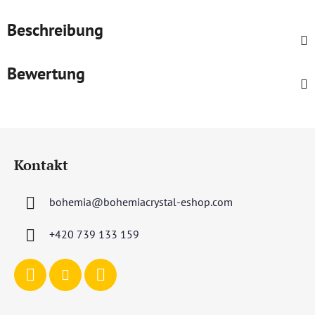
Beschreibung
Bewertung
F
u
Kontakt
ß
z
bohemia
@
bohemiacrystal-eshop.com
e
i
+420 739 133 159
l
e