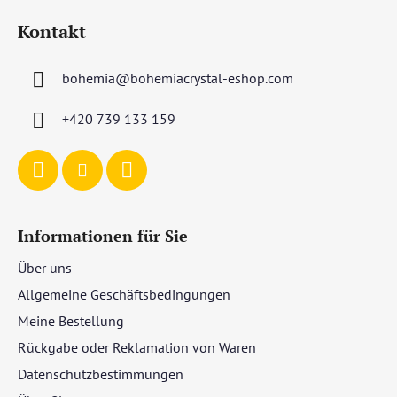
u
Kontakt
ß
z
bohemia
@
bohemiacrystal-eshop.com
e
i
+420 739 133 159
l
e
Informationen für Sie
Über uns
Allgemeine Geschäftsbedingungen
Meine Bestellung
Rückgabe oder Reklamation von Waren
Datenschutzbestimmungen