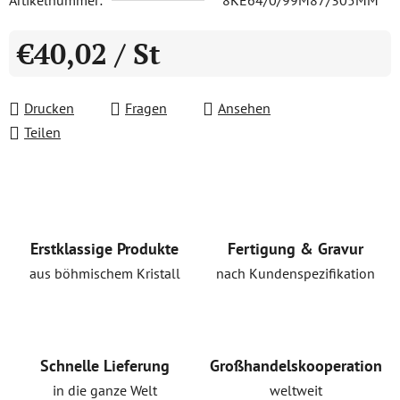
Artikelnummer:
8KE64/0/99M87/305MM
€40,02
/ St
Verkaufspreis:
Drucken
Fragen
Ansehen
Teilen
Erstklassige Produkte
Fertigung & Gravur
aus böhmischem Kristall
nach Kundenspezifikation
Schnelle Lieferung
Großhandelskooperation
in die ganze Welt
weltweit