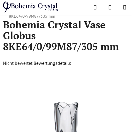
Zum
Suchen
WAREN
Inhalt
Startseite
/
Lieblingskollektionen
/
Globus
/
Bohemia Crystal Vase Globus
springen
8KE64/0/99M87/305 mm
Bohemia Crystal Vase
Globus
8KE64/0/99M87/305 mm
Die
Nicht bewertet
Bewertungsdetails
durchschnittliche
Produktbewertung
ist
0,0
von
5
Sternen.