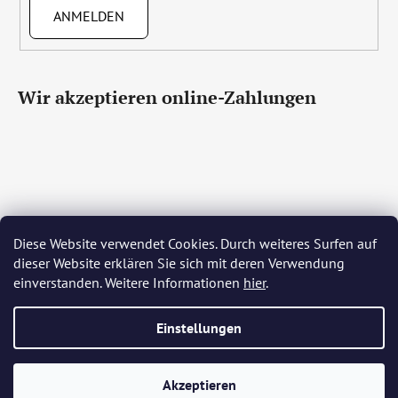
ANMELDEN
Wir akzeptieren online-Zahlungen
Diese Website verwendet Cookies. Durch weiteres Surfen auf
Čeština
Slovenčina
English
Deutsch
Magyar
dieser Website erklären Sie sich mit deren Verwendung
Język polski
Română
Italiano
Español
Français
einverstanden. Weitere Informationen
hier
.
Português
Български
Hrvatski
Slovenščina
Srpski
Nederlands
Українська
Ελληνικά
Svenska
Dansk
Einstellungen
Erstellt von Shoptet
Akzeptieren
Copyright 2026
Bohemia Crystal Glass
. Alle Rechte