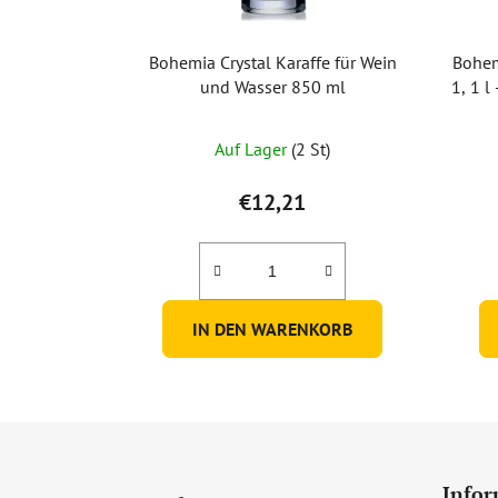
Bohemia Crystal Karaffe für Wein
Bohem
und Wasser 850 ml
1, 1 l
Auf Lager
(2 St)
€12,21
IN DEN WARENKORB
F
u
Infor