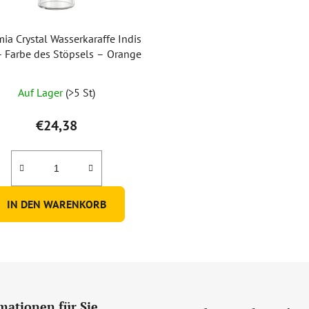
ia Crystal Wasserkaraffe Indis
 - Farbe des Stöpsels – Orange
Die
Auf Lager
(>5 St)
durchschnittliche
Produktbewertung
€24,38
ist
3,0
von
5
IN DEN WARENKORB
Sternen.
mationen für Sie