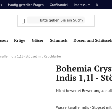
as
Häufig gestellte Fragen
Großhandel
Impressum
Kontakt
asen
Krüge
Gläser
Schmuck
Dosen und Schüssel
affe Indis 1,1l - Stöpsel mit Rauchfarbe
Bohemia Crys
Indis 1,1l - S
Die
Nicht bewertet
Bewertungsdetail
durchschnittliche
Produktbewertung
Wasserkaraffe Indis - Stöpsel mi
ist