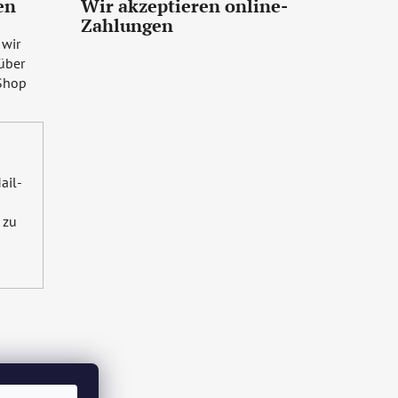
en
Wir akzeptieren online-
Zahlungen
 wir
über
Shop
ail-
zu