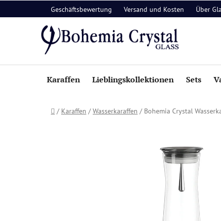
Zum
Geschäftsbewertung
Versand und Kosten
Über Gl
Inhalt
springen
Karaffen
Lieblingskollektionen
Sets
V
Startseite
/
Karaffen
/
Wasserkaraffen
/
Bohemia Crystal Wasserkar