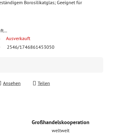
eständigem Borosilikatglas; Geeignet für
uft…
Ausverkauft
2546/1746861453050
Ansehen
Teilen
Großhandelskooperation
weltweit