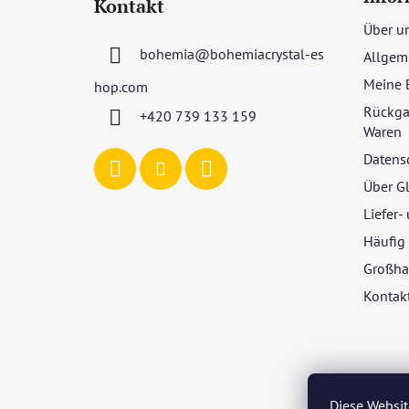
Kontakt
ß
Über u
z
bohemia
@
bohemiacrystal-es
Allgem
e
i
Meine 
hop.com
l
Rückga
+420 739 133 159
e
Waren
Datens
Über G
Liefer
Häufig 
Großha
Kontak
Diese Websit