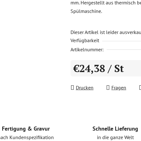
mm. Hergestellt aus thermisch b
0,0
Spülmaschine.
von
5
Sternen.
Dieser Artikel ist leider ausverka
Verfügbarkeit
Artikelnummer:
€24,38
/ St
Verkaufspreis:
Drucken
Fragen
Schnelle Lieferung
Fertigung & Gravur
in die ganze Welt
nach Kundenspezifikation