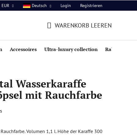
Login
Registrieren
EUR
Deutsch
WARENKORB LEEREN
WARENKORB
n
Accessoires
Ultra-luxury collection
Rabatte
tal Wasserkaraffe
töpsel mit Rauchfarbe
s
t Rauchfarbe. Volumen 1,1 l. Höhe der Karaffe 300