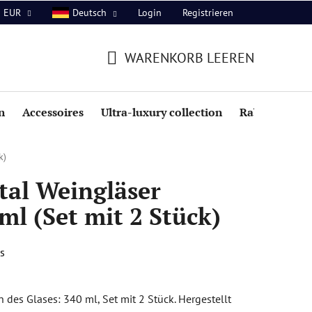
Login
Registrieren
EUR
Deutsch
WARENKORB LEEREN
WARENKORB
n
Accessoires
Ultra-luxury collection
Rabatte
k)
tal Weingläser
l (Set mit 2 Stück)
s
des Glases: 340 ml, Set mit 2 Stück. Hergestellt