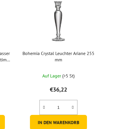
asser
Bohemia Crystal Leuchter Ariane 255
ttimo
mm
)
Auf Lager
(>5 St)
€36,22
IN DEN WARENKORB