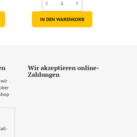
IN DEN WARENKORB
en
Wir akzeptieren online-
Zahlungen
 wir
über
Shop
ail-