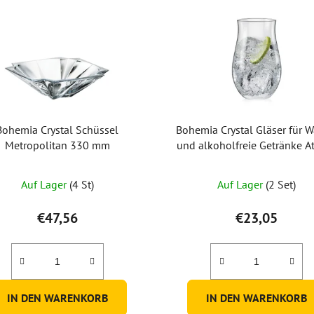
Bohemia Crystal Schüssel
Bohemia Crystal Gläser für W
Metropolitan 330 mm
und alkoholfreie Getränke A
380 ml (Set mit 6 Stück
Auf Lager
(4 St)
Auf Lager
(2 Set)
€47,56
€23,05
IN DEN WARENKORB
IN DEN WARENKORB