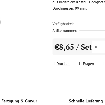
aus bleifreiem Kristall. Geeigne
0,0
Durchmesser: 99 mm.
von
5
Verfügbarkeit
Sternen.
Artikelnummer:
€8,65
/ Set
Verkaufspreis:
Drucken
Fragen
Schnelle Lieferung
Fertigung & Gravur