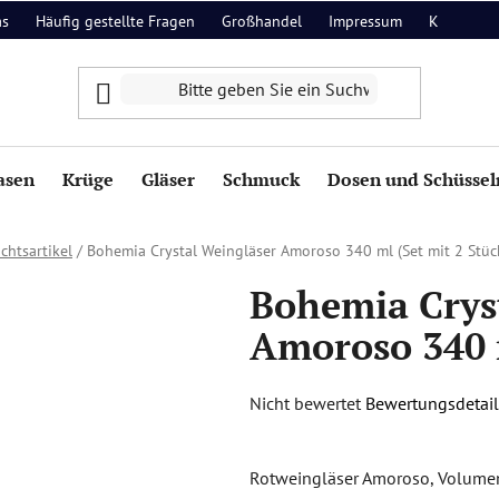
as
Häufig gestellte Fragen
Großhandel
Impressum
Kontakt
asen
Krüge
Gläser
Schmuck
Dosen und Schüssel
chtsartikel
/
Bohemia Crystal Weingläser Amoroso 340 ml (Set mit 2 Stüc
Bohemia Crys
Amoroso 340 m
Die
Nicht bewertet
Bewertungsdetail
durchschnittliche
Produktbewertung
Rotweingläser Amoroso, Volumen 
ist