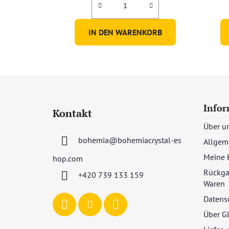
IN DEN WARENKORB
F
u
Infor
Kontakt
ß
Über u
z
bohemia
@
bohemiacrystal-es
Allgem
e
i
Meine 
hop.com
l
Rückga
+420 739 133 159
e
Waren
Datens
Über G