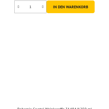
IN DEN WARENKORB
Bohemia Crystal Weinkaraffe 31484/1250 ml