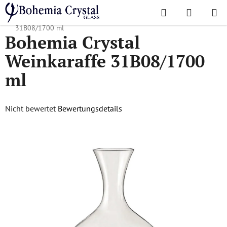
Zum
Suchen
WAREN
Inhalt
Startseite
/
Karaffen
/
Weinkaraffen
/
Bohemia Crystal Weinkaraffe
springen
31B08/1700 ml
Bohemia Crystal
Weinkaraffe 31B08/1700
ml
Die
Nicht bewertet
Bewertungsdetails
durchschnittliche
Produktbewertung
ist
0,0
von
5
Sternen.