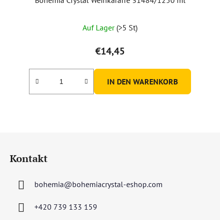
Auf Lager
(>5 St)
€14,45
IN DEN WARENKORB
F
u
Kontakt
ß
z
bohemia
@
bohemiacrystal-eshop.com
e
i
+420 739 133 159
l