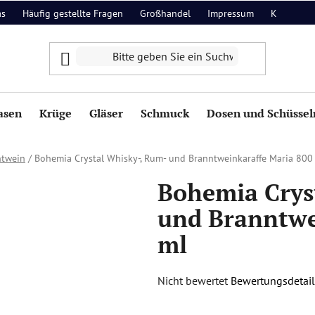
as
Häufig gestellte Fragen
Großhandel
Impressum
Kontakt
asen
Krüge
Gläser
Schmuck
Dosen und Schüssel
ntwein
/
Bohemia Crystal Whisky-, Rum- und Branntweinkaraffe Maria 800
Bohemia Crys
und Branntwe
ml
Die
Nicht bewertet
Bewertungsdetail
durchschnittliche