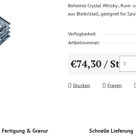
Produktbewertung
Bohemia Crystal Whisky-, Rum- u
ist
aus Bleikristall, geeignet für Sp
0,0
von
Verfügbarkeit
5
Sternen.
Artikelnummer:
€74,30
/ St
Verkaufspreis:
Drucken
Fragen
Schnelle Lieferung
Fertigung & Gravur