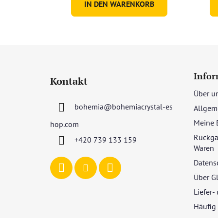
IN DEN WARENKORB
F
u
Infor
Kontakt
ß
Über u
z
bohemia
@
bohemiacrystal-es
Allgem
e
i
Meine 
hop.com
l
Rückga
+420 739 133 159
e
Waren
Datens
Über G
Liefer
Häufig 