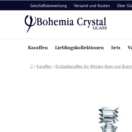
Zum
Geschäftsbewertung
Versand und Kosten
Über Gl
Inhalt
springen
Karaffen
Lieblingskollektionen
Sets
V
Startseite
/
Karaffen
/
Kristallkaraffen für Whisky, Rum und Bran