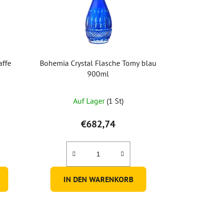
affe
Bohemia Crystal Flasche Tomy blau
900ml
Auf Lager
(1 St)
tliche
ertung
€682,74
IN DEN WARENKORB