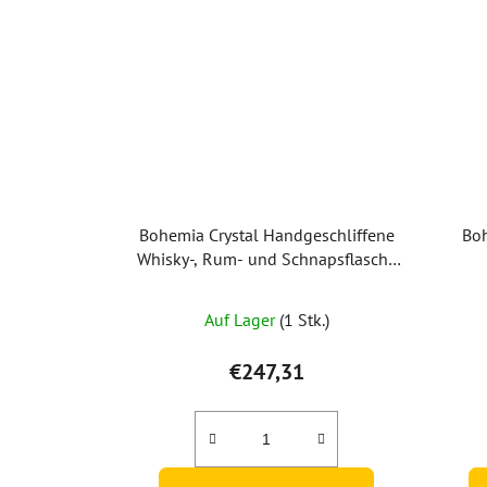
Bohemia Crystal Handgeschliffene
Boh
Whisky-, Rum- und Schnapsflasche
Windmill 800 ml
Auf Lager
(1 Stk.)
€247,31