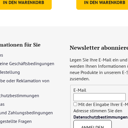
IN DEN WARENKORB
IN DEN WARENKORB
Sternen.
mationen für Sie
Newsletter abonnier
ns
Legen Sie Ihre E-Mail ein und
eine Geschäftsbedingungen
werden Ihnen Informationen 
Bestellung
neue Produkte in unserem E-
zusenden.
be oder Reklamation von
E-Mail
chutzbestimmungen
las
Mit der Eingabe Ihrer E-M
Adresse stimmen Sie den
- und Zahlungsbedingungen
Datenschutzbestimmungen
gestellte Fragen
ANMELDEN