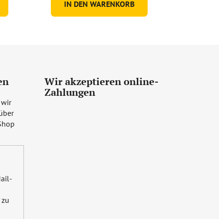
IN DEN WARENKORB
en
Wir akzeptieren online-
Zahlungen
 wir
über
Shop
ail-
zu