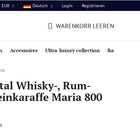
Login
Registrieren
EUR
Deutsch
WARENKORB LEEREN
WARENKORB
n
Accessoires
Ultra-luxury collection
Rabatte
 ml
tal Whisky-, Rum-
inkaraffe Maria 800
s