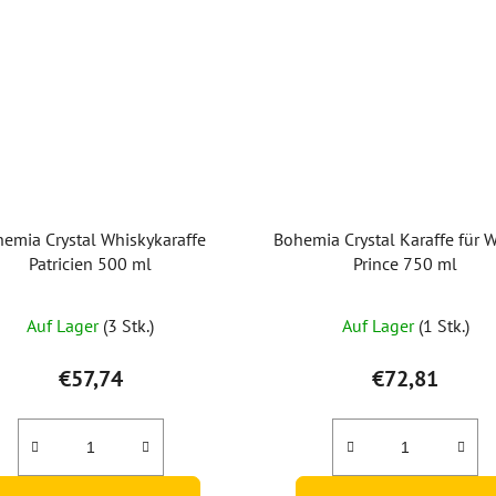
emia Crystal Whiskykaraffe
Bohemia Crystal Karaffe für 
Patricien 500 ml
Prince 750 ml
Die
Auf Lager
(3 Stk.)
Auf Lager
(1 Stk.)
durchschnittliche
Produktbewertung
€57,74
€72,81
ist
5,0
von
5