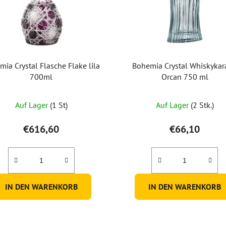
ia Crystal Flasche Flake lila
Bohemia Crystal Whiskykar
700ml
Orcan 750 ml
Die
Auf Lager
(1 St)
Auf Lager
(2 Stk.)
durchschnit
Produktbew
€616,60
€66,10
ist
5,0
von
5
IN DEN WARENKORB
IN DEN WARENKORB
Sternen.