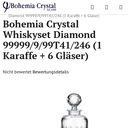
Zum
Suchen
WAREN
Inhalt
Startseite
/
Lieblingskollektionen
/
Diamond
/
Bohemia Crystal Whiskyset
springen
Diamond 99999/9/99T41/246 (1 Karaffe + 6 Gläser)
Bohemia Crystal
Whiskyset Diamond
99999/9/99T41/246 (1
Karaffe + 6 Gläser)
Die
Nicht bewertet
Bewertungsdetails
durchschnittliche
Produktbewertung
ist
0,0
von
5
Sternen.