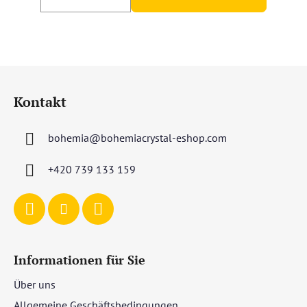
F
u
Kontakt
ß
z
bohemia
@
bohemiacrystal-eshop.com
e
i
+420 739 133 159
l
e
Informationen für Sie
Über uns
Allgemeine Geschäftsbedingungen