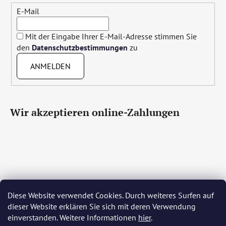
E-Mail
Mit der Eingabe Ihrer E-Mail-Adresse stimmen Sie
den
Datenschutzbestimmungen
zu
ANMELDEN
Wir akzeptieren online-Zahlungen
Diese Website verwendet Cookies. Durch weiteres Surfen auf
Čeština
Slovenčina
English
Deutsch
Magyar
dieser Website erklären Sie sich mit deren Verwendung
Język polski
Română
Italiano
Español
Français
einverstanden. Weitere Informationen
hier
.
Português
Български
Hrvatski
Slovenščina
Srpski