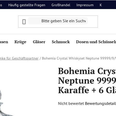
as
Häufig gestellte Fragen
Großhandel
Impressum
Kontakt
asen
Krüge
Gläser
Schmuck
Dosen und Schüssel
nke für Geschäftspartner
/
Bohemia Crystal Whiskyset Neptune 99999/9/9
Bohemia Crys
Neptune 9999
Karaffe + 6 Gl
Die
Nicht bewertet
Bewertungsdetail
durchschnittliche