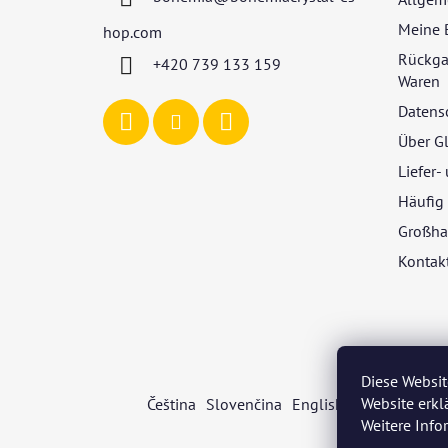
e
i
Meine 
hop.com
l
Rückga
+420 739 133 159
e
Waren
Datens
Über G
Liefer
Häufig 
Großha
Kontak
Diese Websit
Website erkl
Čeština
Slovenčina
English
Deutsch
Mag
Weitere Inf