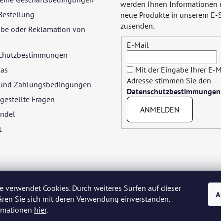
werden Ihnen Informationen 
Bestellung
neue Produkte in unserem E-
zusenden.
be oder Reklamation von
E-Mail
chutzbestimmungen
las
Mit der Eingabe Ihrer E-M
Adresse stimmen Sie den
- und Zahlungsbedingungen
Datenschutzbestimmungen
gestellte Fragen
ANMELDEN
ndel
t
e verwendet Cookies. Durch weiteres Surfen auf dieser
A
ären Sie sich mit deren Verwendung einverstanden.
yar
Język polski
Română
Italiano
Español
Français
Portuguê
ormationen
hier
.
Nederlands
Українська
Ελληνικά
Svenska
Dansk