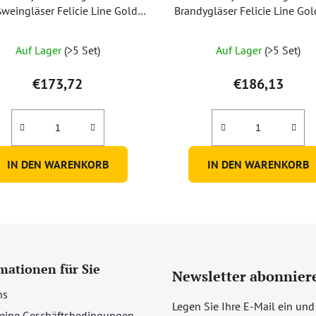
weingläser Felicie Line Gold
Brandygläser Felicie Line Go
(Set mit 2 Stück)
ml (Set mit 2 Stück)
Auf Lager
(>5 Set)
Auf Lager
(>5 Set)
€173,72
€186,13
IN DEN WARENKORB
IN DEN WARENKORB
mationen für Sie
Newsletter abonnier
ns
Legen Sie Ihre E-Mail ein und
eine Geschäftsbedingungen