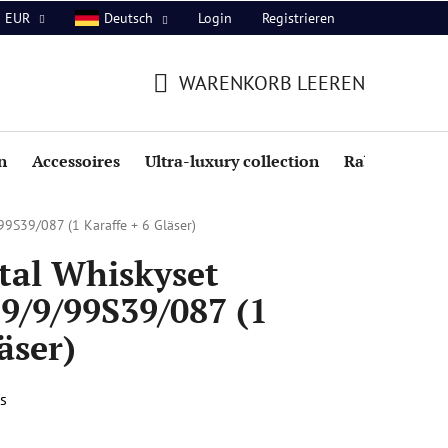
Login
Registrieren
EUR
Deutsch
WARENKORB LEEREN
WARENKORB
n
Accessoires
Ultra-luxury collection
Rabatte
9S39/087 (1 Karaffe + 6 Gläser)
tal Whiskyset
9/9/99S39/087 (1
äser)
s