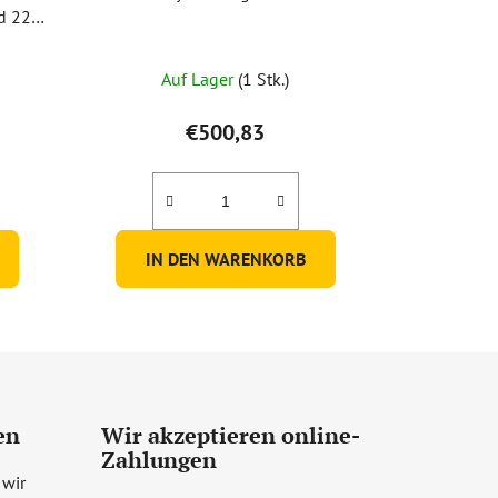
ld 220
Auf Lager
(1 Stk.)
€500,83
IN DEN WARENKORB
en
Wir akzeptieren online-
Zahlungen
 wir