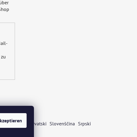
über
Shop
ail-
zu
kzeptieren
s
Български
Hrvatski
Slovenščina
Srpski