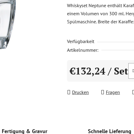
Produktbewertung
Whiskyset Neptune enthält Karaf
ist
einem Volumen von 300 ml. Herges
0,0
Spülmaschine. Breite der Karaff
von
5
Verfügbarkeit
Sternen.
Artikelnummer:
€132,24
/ Set
Verkaufspreis:
Drucken
Fragen
Schnelle Lieferung
Fertigung & Gravur