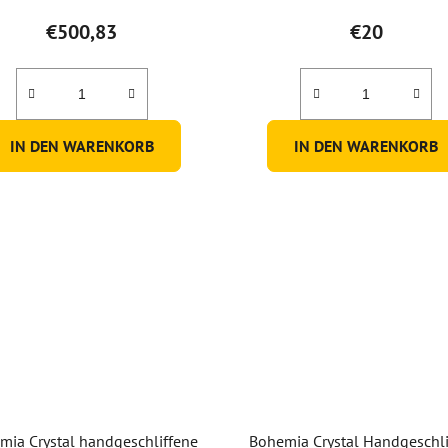
€500,83
€20
IN DEN WARENKORB
IN DEN WARENKORB
mia Crystal handgeschliffene
Bohemia Crystal Handgeschli