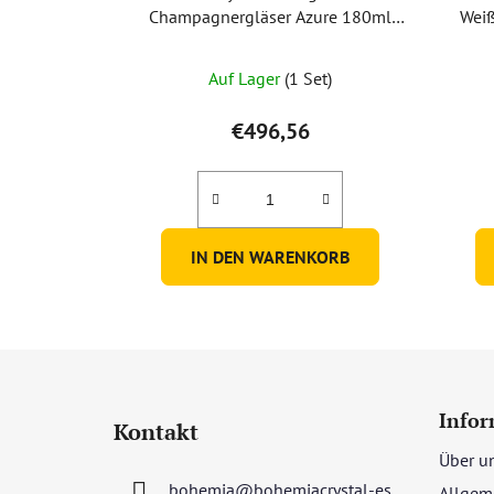
Champagnergläser Azure 180ml
Weiß
(2er-Set)
Auf Lager
(1 Set)
€496,56
IN DEN WARENKORB
F
u
Infor
Kontakt
ß
Über u
z
bohemia
@
bohemiacrystal-es
Allgem