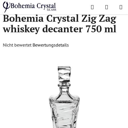
Zum
Suchen
WAREN
Inhalt
Startseite
/
Karaffen
/
Bohemia Crystal Zig Zag whiskey decanter 750 ml
Bohemia Crystal Zig Zag
springen
whiskey decanter 750 ml
Die
Nicht bewertet
Bewertungsdetails
durchschnittliche
Produktbewertung
ist
0,0
von
5
Sternen.