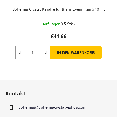
Bohemia Crystal Karaffe für Branntwein Flair 540 ml
Auf Lager
(>5 Stk.)
€44,66
IN DEN WARENKORB
F
u
Kontakt
ß
z
bohemia
@
bohemiacrystal-eshop.com
e
i