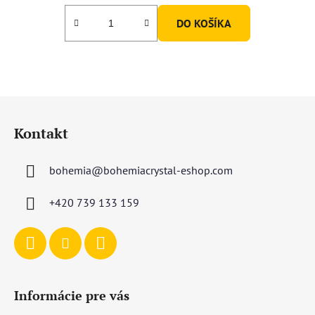
DO KOŠÍKA
Z
á
Kontakt
p
ä
bohemia
@
bohemiacrystal-eshop.com
t
i
+420 739 133 159
e
Informácie pre vás