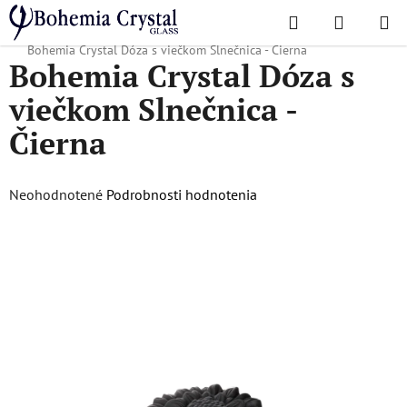
Prejsť
Hľadať
NÁKUP
na
Domov
/
Obľúbené kolekcie
/
Vianočná ponuka
/
Vánoční zboží
/
KOŠÍK
obsah
Bohemia Crystal Dóza s viečkom Slnečnica - Čierna
Bohemia Crystal Dóza s
viečkom Slnečnica -
Čierna
Priemerné
Neohodnotené
Podrobnosti hodnotenia
hodnotenie
produktu
je
0,0
z
5
hviezdičiek.