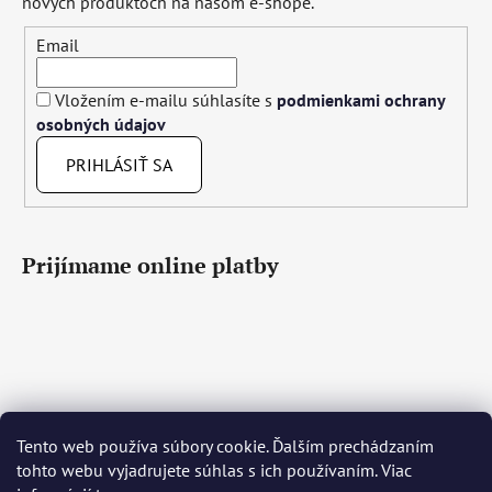
nových produktoch na našom e-shope.
Email
Vložením e-mailu súhlasíte s
podmienkami ochrany
osobných údajov
PRIHLÁSIŤ SA
Prijímame online platby
Tento web používa súbory cookie. Ďalším prechádzaním
Čeština
Slovenčina
English
Deutsch
Magyar
tohto webu vyjadrujete súhlas s ich používaním. Viac
Język polski
Română
Italiano
Español
Français