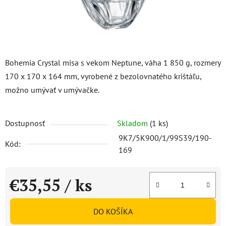
Bohemia Crystal misa s vekom Neptune, váha 1 850 g, rozmery
170 x 170 x 164 mm, vyrobené z bezolovnatého krištáľu,
možno umývať v umývačke.
Dostupnosť
Skladom
(1 ks)
9K7/5K900/1/99S39/190-
Kód:
169
€35,55
/ ks
Jednotková cena:
DO KOŠÍKA