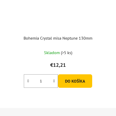
Bohemia Crystal misa Neptune 130mm
Skladom
(>5 ks)
€12,21
DO KOŠÍKA
Z