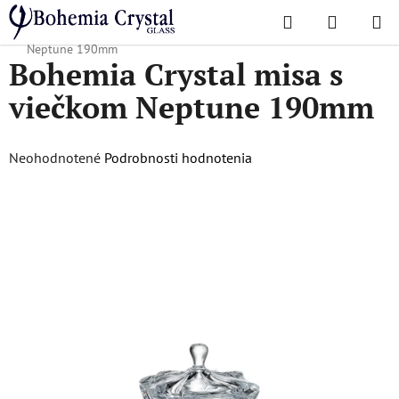
Prejsť
Hľadať
NÁKUP
na
Domov
/
Obľúbené kolekcie
/
Neptune
/
Bohemia Crystal misa s viečkom
KOŠÍK
obsah
Neptune 190mm
Bohemia Crystal misa s
viečkom Neptune 190mm
Priemerné
Neohodnotené
Podrobnosti hodnotenia
hodnotenie
produktu
je
0,0
z
5
hviezdičiek.