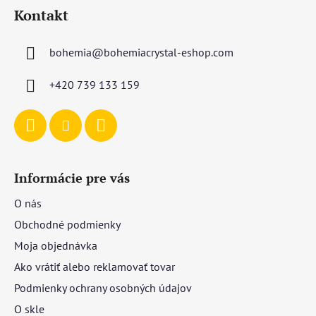
á
Kontakt
p
ä
bohemia
@
bohemiacrystal-eshop.com
t
i
+420 739 133 159
e
Informácie pre vás
O nás
Obchodné podmienky
Moja objednávka
Ako vrátiť alebo reklamovať tovar
Podmienky ochrany osobných údajov
O skle