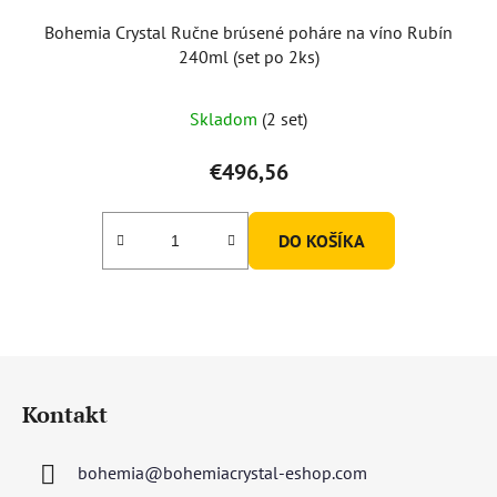
Bohemia Crystal Ručne brúsené poháre na víno Rubín
240ml (set po 2ks)
Skladom
(2 set)
€496,56
DO KOŠÍKA
Z
á
Kontakt
p
ä
bohemia
@
bohemiacrystal-eshop.com
t