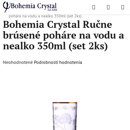
Prejsť
Hľadať
NÁKUP
na
Domov
/
Ultra-luxury collection
/
Bohemia Crystal Ručne brúsené
KOŠÍK
obsah
poháre na vodu a nealko 350ml (set 2ks)
Bohemia Crystal Ručne
brúsené poháre na vodu a
nealko 350ml (set 2ks)
Priemerné
Neohodnotené
Podrobnosti hodnotenia
hodnotenie
produktu
je
0,0
z
5
hviezdičiek.