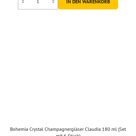
IN DEN WARENKORB
von
5
Sternen.
Bohemia Crystal Champagnergläser Claudia 180 ml (Set
mit 6 Stück)