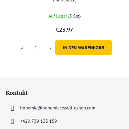
Auf Lager
(5 Set)
€23,97
IN DEN WARENKORB
F
u
Kontakt
ß
z
bohemia
@
bohemiacrystal-eshop.com
e
i
+420 739 133 159
l