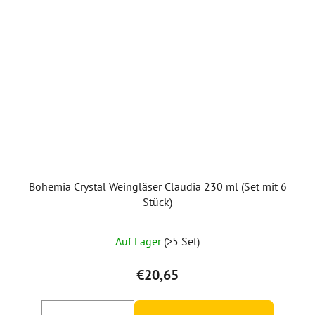
Bohemia Crystal Weingläser Claudia 230 ml (Set mit 6
Stück)
Die
Auf Lager
(>5 Set)
durchschnittliche
Produktbewertung
€20,65
ist
5,0