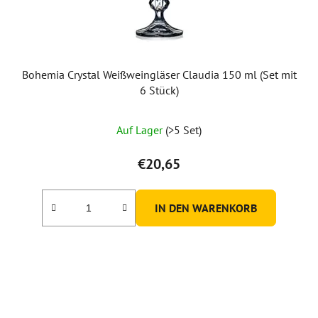
Bohemia Crystal Weißweingläser Claudia 150 ml (Set mit
6 Stück)
Die
Auf Lager
(>5 Set)
durchschnittliche
Produktbewertung
€20,65
ist
5,0
IN DEN WARENKORB
von
5
Sternen.