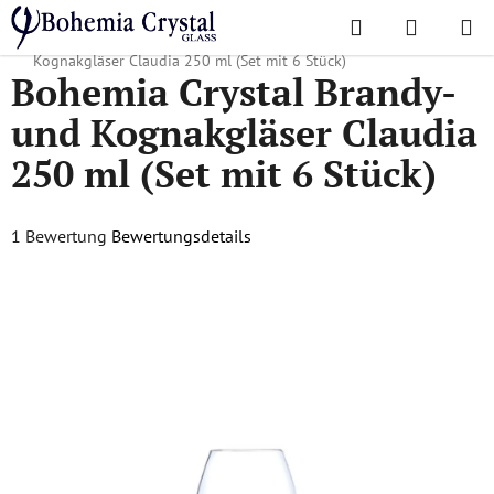
Zum
Suchen
WAREN
Inhalt
Startseite
/
Lieblingskollektionen
/
Claudia
/
Bohemia Crystal Brandy- und
springen
Kognakgläser Claudia 250 ml (Set mit 6 Stück)
Bohemia Crystal Brandy-
und Kognakgläser Claudia
250 ml (Set mit 6 Stück)
Die
1 Bewertung
Bewertungsdetails
durchschnittliche
Produktbewertung
ist
5,0
von
5
Sternen.