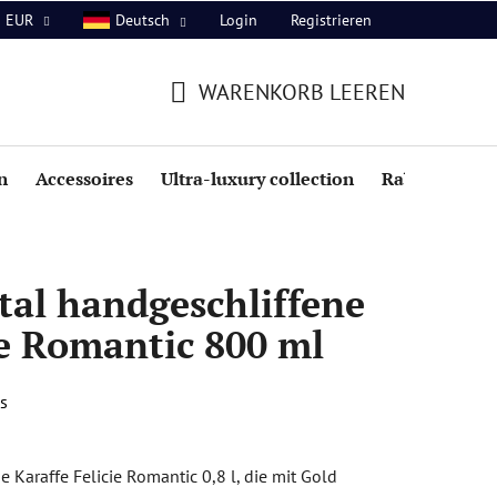
Login
Registrieren
EUR
Deutsch
WARENKORB LEEREN
WARENKORB
n
Accessoires
Ultra-luxury collection
Rabatte
tal handgeschliffene
ie Romantic 800 ml
s
 Karaffe Felicie Romantic 0,8 l, die mit Gold