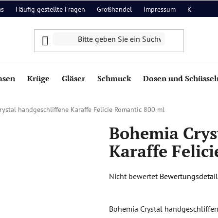
as
Häufig gestellte Fragen
Großhandel
Impressum
Kontakt
asen
Krüge
Gläser
Schmuck
Dosen und Schüssel
ystal handgeschliffene Karaffe Felicie Romantic 800 ml
Bohemia Crys
Karaffe Felic
Die
Nicht bewertet
Bewertungsdetail
durchschnittliche
Produktbewertung
Bohemia Crystal handgeschliffene
ist