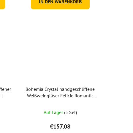
IN DEN WARENKORB
ffener
Bohemia Crystal handgeschliffene
 l
Weißweingläser Felicie Romantic
170 ml (Set mit 2 Stück)
Auf Lager
(5 Set)
€157,08