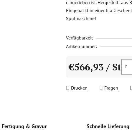
eingerieben ist. Hergestellt aus 
0,0
Eingepackt in einer lila Geschenk
von
Spülmaschine!
5
Sternen.
Verfügbarkeit
Artikelnummer:
€566,93
/ St
Verkaufspreis:
Drucken
Fragen
Schnelle Lieferung
Fertigung & Gravur