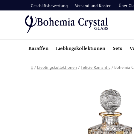
Zum
Geschäftsbewertung
Versand und Kosten
Über Gl
Inhalt
springen
Karaffen
Lieblingskollektionen
Sets
V
Startseite
/
Lieblingskollektionen
/
Felicie Romantic
/
Bohemia Cr