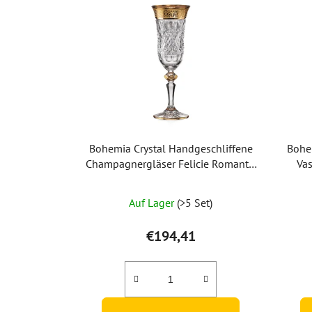
Bohemia Crystal Handgeschliffene
Bohe
Champagnergläser Felicie Romantic
Va
150 ml (Set mit 2 Stück)
Auf Lager
(>5 Set)
€194,41