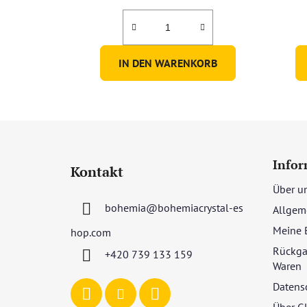
IN DEN WARENKORB
F
u
Infor
Kontakt
ß
Über u
z
bohemia
@
bohemiacrystal-es
Allgem
e
i
Meine 
hop.com
l
Rückga
+420 739 133 159
e
Waren
Datens
Über G