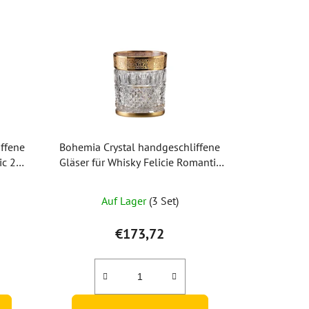
ffene
Bohemia Crystal handgeschliffene
ic 220
Gläser für Whisky Felicie Romantic
300 ml (Set mit 2 Stück)
Auf Lager
(3 Set)
€173,72