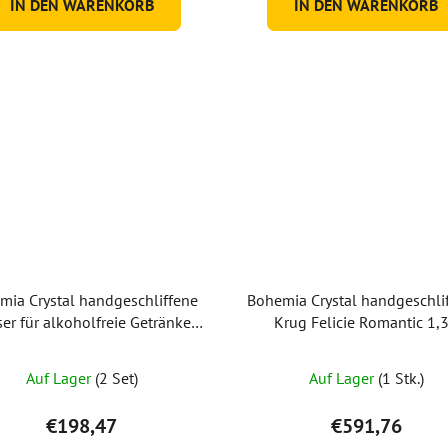
IN DEN WARENKORB
IN DEN WARENKORB
mia Crystal handgeschliffene
Bohemia Crystal handgeschli
er für alkoholfreie Getränke
Krug Felicie Romantic 1,3
ie Romantic 350 ml (Set mit 2
Stück)
Auf Lager
(2 Set)
Auf Lager
(1 Stk.)
€198,47
€591,76