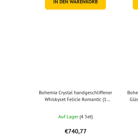
IN DEN WARENKORB
Bohemia Crystal handgeschliffener
Bohe
Whiskyset Felicie Romantic (1
Gläs
Karaffe + 2 Whiskygläser)
Felic
Auf Lager
(4 Set)
€740,77