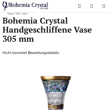
Zum
Suchen
WAREN
Inhalt
Startseite
/
Ultra-luxury collection
/
Bohemia Crystal Handgeschliffene
springen
Vase 305 mm
Bohemia Crystal
Handgeschliffene Vase
305 mm
Die
Nicht bewertet
Bewertungsdetails
durchschnittliche
Produktbewertung
ist
0,0
von
5
Sternen.