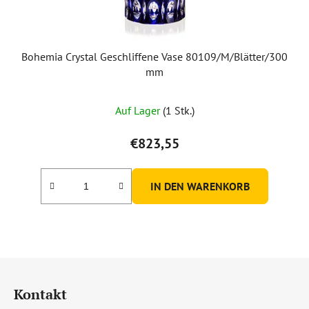
Bohemia Crystal Geschliffene Vase 80109/M/Blätter/300
mm
Auf Lager
(1 Stk.)
€823,55
IN DEN WARENKORB
F
u
Kontakt
ß