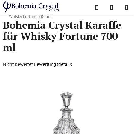
Zum
Suchen
WAREN
Inhalt
Startseite
/
Lieblingskollektionen
/
Fortune
/
Bohemia Crystal Karaffe für
springen
Whisky Fortune 700 ml
Bohemia Crystal Karaffe
für Whisky Fortune 700
ml
Die
Nicht bewertet
Bewertungsdetails
durchschnittliche
Produktbewertung
ist
0,0
von
5
Sternen.