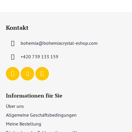
F
u
Kontakt
ß
z
bohemia
@
bohemiacrystal-eshop.com
e
i
+420 739 133 159
l
e
Informationen für Sie
Über uns
Allgemeine Geschäftsbedingungen
Meine Bestellung