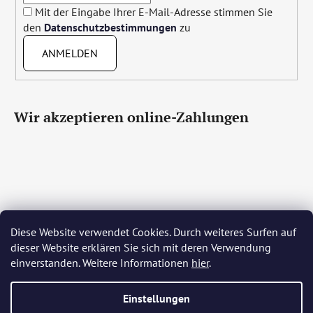
Mit der Eingabe Ihrer E-Mail-Adresse stimmen Sie
den
Datenschutzbestimmungen
zu
ANMELDEN
Wir akzeptieren online-Zahlungen
Diese Website verwendet Cookies. Durch weiteres Surfen auf
Čeština
Slovenčina
English
Deutsch
Magyar
dieser Website erklären Sie sich mit deren Verwendung
Język polski
Română
Italiano
Español
Français
einverstanden. Weitere Informationen
hier
.
Português
Български
Hrvatski
Slovenščina
Srpski
Nederlands
Українська
Ελληνικά
Svenska
Dansk
Einstellungen