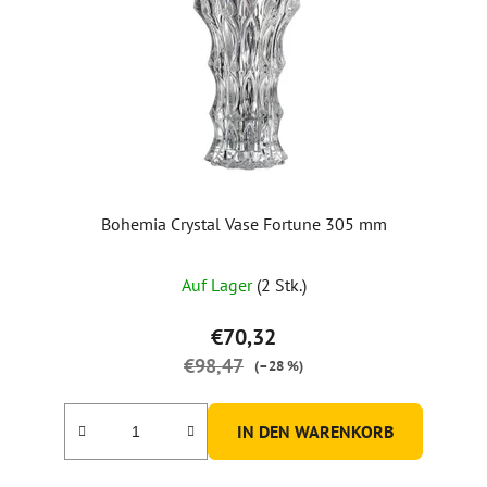
Bohemia Crystal Vase Fortune 305 mm
Die
Auf Lager
(2 Stk.)
durchschnittliche
Produktbewertung
€70,32
ist
€98,47
(–28 %)
5,0
von
IN DEN WARENKORB
5
Sternen.