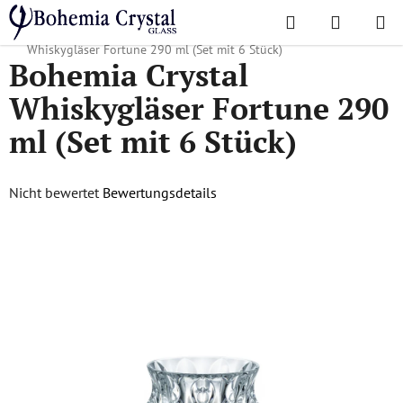
Zum
Suchen
WAREN
Inhalt
Startseite
/
Lieblingskollektionen
/
Fortune
/
Bohemia Crystal
springen
Whiskygläser Fortune 290 ml (Set mit 6 Stück)
Bohemia Crystal
Whiskygläser Fortune 290
ml (Set mit 6 Stück)
Die
Nicht bewertet
Bewertungsdetails
durchschnittliche
Produktbewertung
ist
0,0
von
5
Sternen.