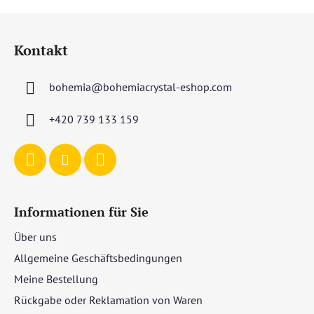
F
u
Kontakt
ß
z
bohemia
@
bohemiacrystal-eshop.com
e
i
+420 739 133 159
l
e
Informationen für Sie
Über uns
Allgemeine Geschäftsbedingungen
Meine Bestellung
Rückgabe oder Reklamation von Waren