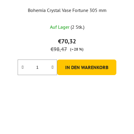
Bohemia Crystal Vase Fortune 305 mm
Die
Auf Lager
(2 Stk.)
durchschnittliche
Produktbewertung
€70,32
ist
€98,47
(–28 %)
5,0
von
IN DEN WARENKORB
5
Sternen.