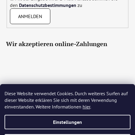
den
Datenschutzbestimmungen
zu
ANMELDEN
Wir akzeptieren online-Zahlungen
Diese Website verwendet Cookies. Durch weiteres Surfen auf
Čeština
Slovenčina
English
Deutsch
Magyar
dieser Website erklären Sie sich mit deren Verwendung
Język polski
Română
Italiano
Español
Français
einverstanden. Weitere Informationen
hier
.
Português
Български
Hrvatski
Slovenščina
Srpski
Nederlands
Українська
Ελληνικά
Svenska
Dansk
Einstellungen