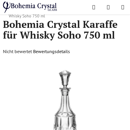
Zum
Suchen
WAREN
Inhalt
Startseite
/
Lieblingskollektionen
/
Soho
/
Bohemia Crystal Karaffe für
springen
Whisky Soho 750 ml
Bohemia Crystal Karaffe
für Whisky Soho 750 ml
Die
Nicht bewertet
Bewertungsdetails
durchschnittliche
Produktbewertung
ist
0,0
von
5
Sternen.