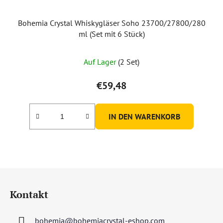
Bohemia Crystal Whiskygläser Soho 23700/27800/280
ml (Set mit 6 Stück)
Auf Lager
(2 Set)
€59,48
IN DEN WARENKORB
F
u
Kontakt
ß
z
bohemia
@
bohemiacrystal-eshop.com