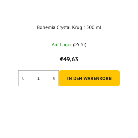
Bohemia Crystal Krug 1500 ml
Die
Auf Lager
(>5 St)
durchschnittliche
Produktbewertung
€49,63
ist
5,0
IN DEN WARENKORB
von
5
Sternen.