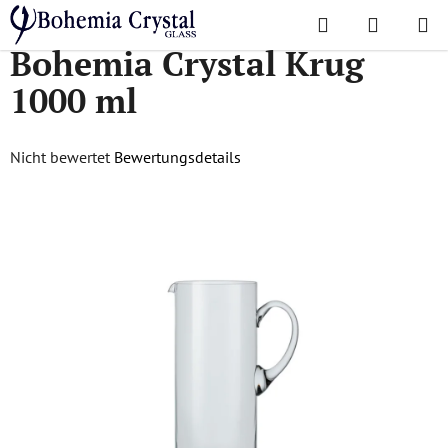
Zum
Suchen
WAREN
Inhalt
Startseite
/
Krüge
/
Bohemia Crystal Krug 1000 ml
Bohemia Crystal Krug
springen
1000 ml
Die
Nicht bewertet
Bewertungsdetails
durchschnittliche
Produktbewertung
ist
0,0
von
5
Sternen.