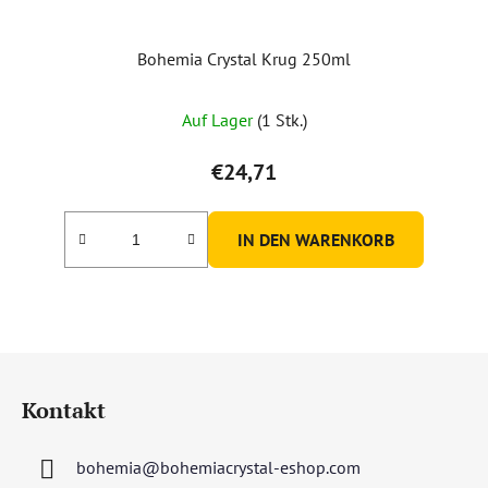
Bohemia Crystal Krug 250ml
Auf Lager
(1 Stk.)
€24,71
IN DEN WARENKORB
F
u
Kontakt
ß
z
bohemia
@
bohemiacrystal-eshop.com
e