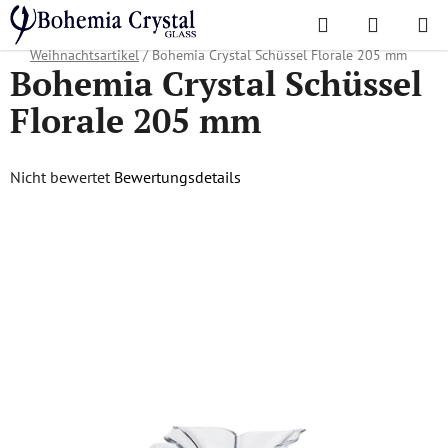
Zum
Suchen
WAREN
Inhalt
Startseite
/
Lieblingskollektionen
/
Weihnachtsangebot
/
springen
Weihnachtsartikel
/
Bohemia Crystal Schüssel Florale 205 mm
Bohemia Crystal Schüssel
Florale 205 mm
Die
Nicht bewertet
Bewertungsdetails
durchschnittliche
Produktbewertung
ist
0,0
von
5
Sternen.