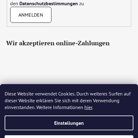
den
Datenschutzbestimmungen
zu
ANMELDEN
Wir akzeptieren online-Zahlungen
Diese Website verwendet Cookies. Durch weiteres Surfen auf
Čeština
Slovenčina
English
Deutsch
Magyar
dieser Website erklären Sie sich mit deren Verwendung
Język polski
Română
Italiano
Español
Français
einverstanden. Weitere Informationen
hier
.
Português
Български
Hrvatski
Slovenščina
Srpski
Nederlands
Українська
Ελληνικά
Svenska
Dansk
Einstellungen
Erstellt von Shoptet