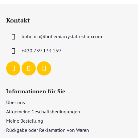
F
u
Kontakt
ß
z
bohemia
@
bohemiacrystal-eshop.com
e
i
+420 739 133 159
l
e
Informationen für Sie
Über uns
Allgemeine Geschäftsbedingungen
Meine Bestellung
Rückgabe oder Reklamation von Waren