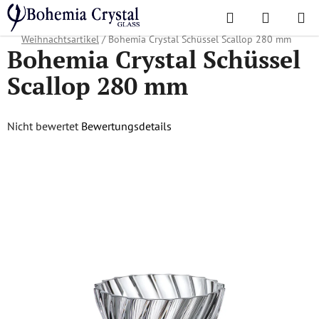
Zum
Suchen
WAREN
Inhalt
Startseite
/
Lieblingskollektionen
/
Weihnachtsangebot
/
springen
Weihnachtsartikel
/
Bohemia Crystal Schüssel Scallop 280 mm
Bohemia Crystal Schüssel
Scallop 280 mm
Die
Nicht bewertet
Bewertungsdetails
durchschnittliche
Produktbewertung
ist
0,0
von
5
Sternen.