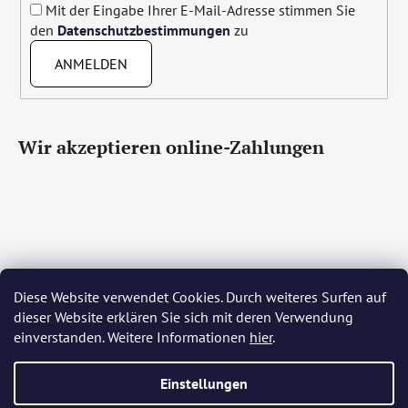
Mit der Eingabe Ihrer E-Mail-Adresse stimmen Sie
den
Datenschutzbestimmungen
zu
ANMELDEN
Wir akzeptieren online-Zahlungen
Diese Website verwendet Cookies. Durch weiteres Surfen auf
Čeština
Slovenčina
English
Deutsch
Magyar
dieser Website erklären Sie sich mit deren Verwendung
Język polski
Română
Italiano
Español
Français
einverstanden. Weitere Informationen
hier
.
Português
Български
Hrvatski
Slovenščina
Srpski
Nederlands
Українська
Ελληνικά
Svenska
Dansk
Einstellungen