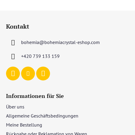
F
u
Kontakt
ß
z
bohemia
@
bohemiacrystal-eshop.com
e
i
+420 739 133 159
l
e
Informationen für Sie
Über uns
Allgemeine Geschäftsbedingungen
Meine Bestellung
Rückgabe oder Reklamation von Waren