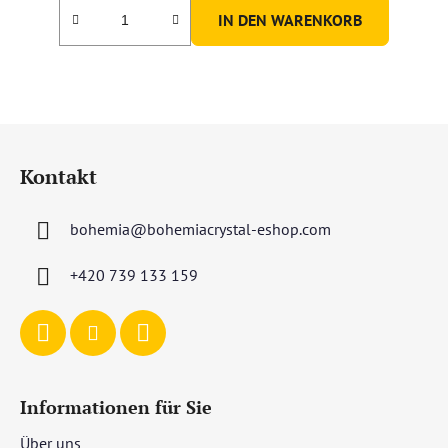
IN DEN WARENKORB
F
u
Kontakt
ß
z
bohemia
@
bohemiacrystal-eshop.com
e
i
+420 739 133 159
l
e
Informationen für Sie
Über uns