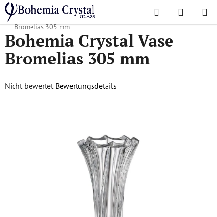
Zum
Suchen
WAREN
Inhalt
Startseite
/
Lieblingskollektionen
/
Bromelias
/
Bohemia Crystal Vase
springen
Bromelias 305 mm
Bohemia Crystal Vase
Bromelias 305 mm
Die
Nicht bewertet
Bewertungsdetails
durchschnittliche
Produktbewertung
ist
0,0
von
5
Sternen.