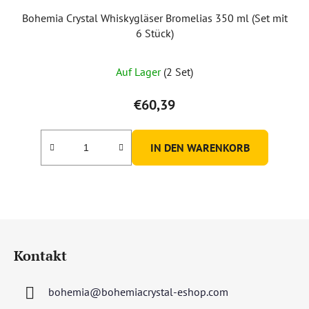
Bohemia Crystal Whiskygläser Bromelias 350 ml (Set mit
6 Stück)
Auf Lager
(2 Set)
€60,39
IN DEN WARENKORB
F
u
Kontakt
ß
z
bohemia
@
bohemiacrystal-eshop.com
e