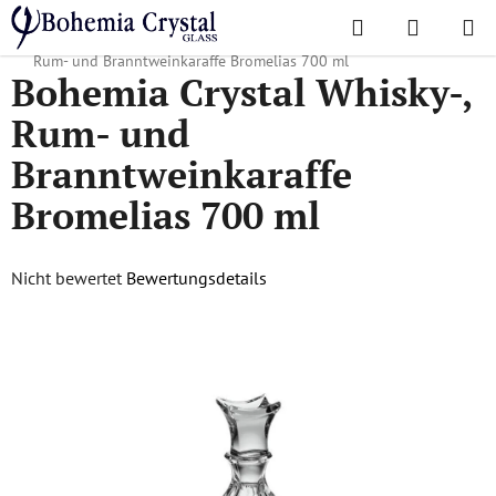
Zum
Suchen
WAREN
Inhalt
Startseite
/
Lieblingskollektionen
/
Bromelias
/
Bohemia Crystal Whisky-,
springen
Rum- und Branntweinkaraffe Bromelias 700 ml
Bohemia Crystal Whisky-,
Rum- und
Branntweinkaraffe
Bromelias 700 ml
Die
Nicht bewertet
Bewertungsdetails
durchschnittliche
Produktbewertung
ist
0,0
von
5
Sternen.