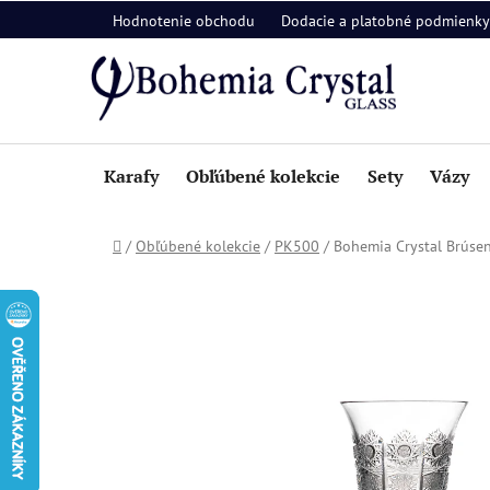
Prejsť
Hodnotenie obchodu
Dodacie a platobné podmienky
na
obsah
Karafy
Obľúbené kolekcie
Sety
Vázy
Domov
/
Obľúbené kolekcie
/
PK500
/
Bohemia Crystal Brúsen