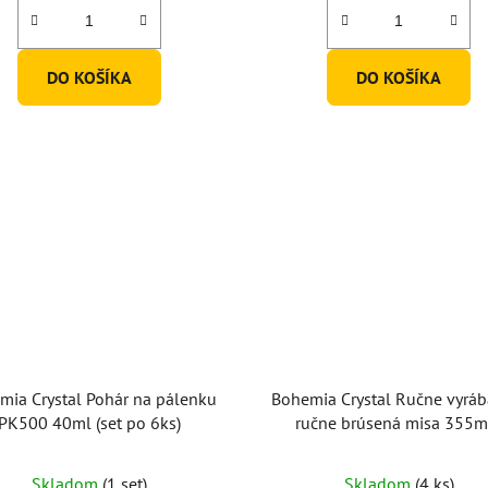
5,0
z
5
DO KOŠÍKA
DO KOŠÍKA
hviezdičiek.
mia Crystal Pohár na pálenku
Bohemia Crystal Ručne vyráb
PK500 40ml (set po 6ks)
ručne brúsená misa 355
Skladom
(1 set)
Skladom
(4 ks)