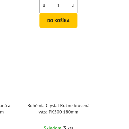
DO KOŠÍKA
aná a
Bohémia Crystal Ručne brúsená
mm
váza PK500 180mm
Skladom
(5 ks)