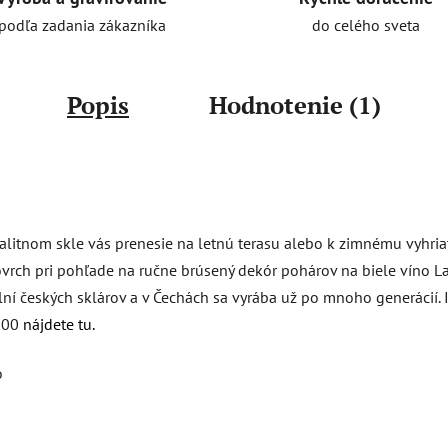
do celého sveta
podľa zadania zákazníka
Popis
Hodnotenie (1)
alitnom skle vás prenesie na letnú terasu alebo k zimnému vyhri
povrch pri pohľade na ručne brúsený dekór pohárov na biele víno
elní českých sklárov a v Čechách sa vyrába už po mnoho generácií.
K500
nájdete tu.
o