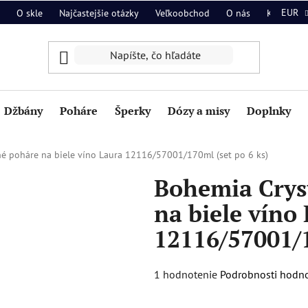
EUR
O skle
Najčastejšie otázky
Veľkoobchod
O nás
Kontakt
Džbány
Poháre
Šperky
Dózy a misy
Doplnky
é poháre na biele víno Laura 12116/57001/170ml (set po 6 ks)
Bohemia Crys
na biele víno
12116/57001/1
Priemerné
1 hodnotenie
Podrobnosti hodn
hodnotenie