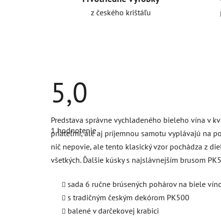
z českého krištáľu
5,0
Priemerné
Predstava správne vychladeného bieleho vína v kv
hodnotenie
1 hodnotenie
produktu
priateľmi, ale aj príjemnou samotu vyplávajú na 
je
nič nepovie, ale tento klasický vzor pochádza z di
5,0
z
všetkých. Ďalšie kúsky s najslávnejším brusom P
5
hviezdičiek.
sada 6 ručne brúsených pohárov na biele vín
s tradičným českým dekórom PK500
balené v darčekovej krabici