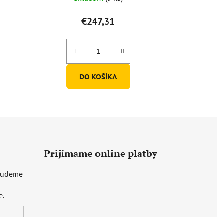
€247,31
DO KOŠÍKA
Prijímame online platby
 budeme
e.