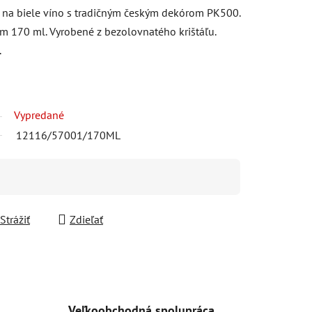
 na biele víno s tradičným českým dekórom PK500.
em 170 ml. Vyrobené z bezolovnatého krištáľu.
.
Vypredané
12116/57001/170ML
Strážiť
Zdieľať
Veľkoobchodná spolupráca