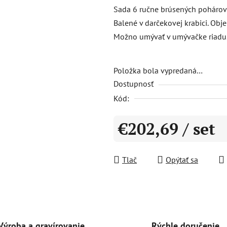
produktu
Sada 6 ručne brúsených pohárov
je
Balené v darčekovej krabici. Obj
5,0
Možno umývať v umývačke riadu
z
5
hviezdičiek.
Položka bola vypredaná…
Dostupnosť
Kód:
€202,69
/ set
Jednotková cena:
Tlač
Opýtať sa
Rýchle doručenie
Výroba a gravírovanie