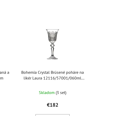
aná a
Bohemia Crystal Brúsené poháre na
mm
likér Laura 12116/57001/060ml
(set po 6ks)
Skladom
(3 set)
€182