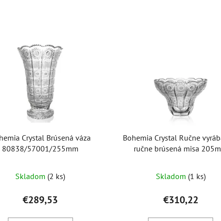
hemia Crystal Brúsená váza
Bohemia Crystal Ručne vyráb
80838/57001/255mm
ručne brúsená misa 205
Priemerné
Skladom
(2 ks)
Skladom
(1 ks)
hodnotenie
produktu
€289,53
€310,22
je