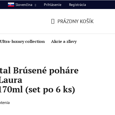
Prihlásenie
Registrácia
Slovenčina
PRÁZDNY KOŠÍK
NÁKUPNÝ
KOŠÍK
Ultra-luxury collection
Akcie a zľavy
tal Brúsené poháre
 Laura
70ml (set po 6 ks)
otenia