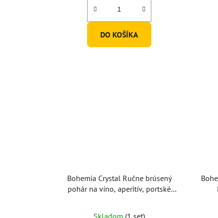
DO KOŠÍKA
Bohemia Crystal Ručne brúsený
Bohe
pohár na víno, aperitív, portské
PK500 130ml
Skladom
(1 set)