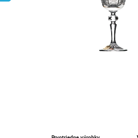
Prvotriedne výrobky