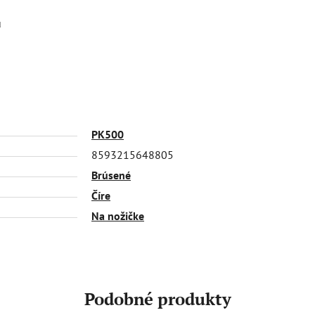
u
PK500
8593215648805
Brúsené
Číre
Na nožičke
Podobné produkty