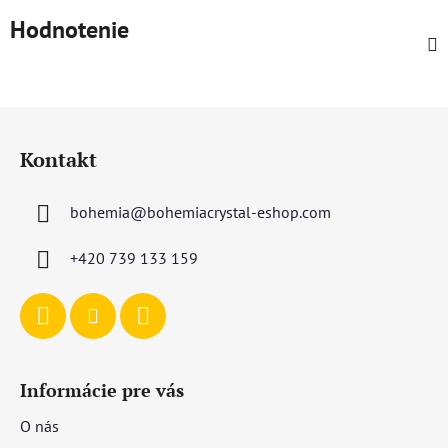
Hodnotenie
Z
á
Kontakt
p
ä
bohemia
@
bohemiacrystal-eshop.com
t
i
+420 739 133 159
e
Informácie pre vás
O nás