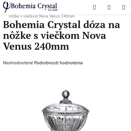
Prejsť
Hľadať
NÁKUP
na
Domov
/
Obľúbené kolekcie
/
Nova Venus
/
Bohemia Crystal dóza na
KOŠÍK
obsah
nôžke s viečkom Nova Venus 240mm
Bohemia Crystal dóza na
nôžke s viečkom Nova
Venus 240mm
Priemerné
Neohodnotené
Podrobnosti hodnotenia
hodnotenie
produktu
je
0,0
z
5
hviezdičiek.