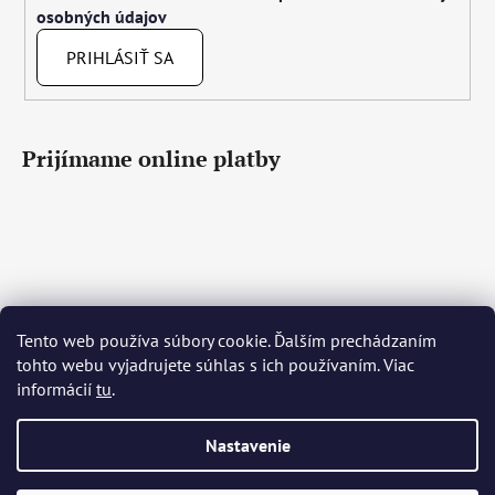
osobných údajov
PRIHLÁSIŤ SA
Prijímame online platby
Tento web používa súbory cookie. Ďalším prechádzaním
Čeština
Slovenčina
English
Deutsch
Magyar
tohto webu vyjadrujete súhlas s ich používaním. Viac
Język polski
Română
Italiano
Español
Français
informácií
tu
.
Português
Български
Hrvatski
Slovenščina
Srpski
Nederlands
Українська
Ελληνικά
Svenska
Dansk
Nastavenie