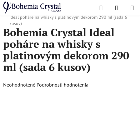
Prejsť
Hľadať
NÁKUP
na
Domov
/
Obľúbené kolekcie
/
Kompletná ponuka
/
Bohemia Crystal
KOŠÍK
obsah
Ideal poháre na whisky s platinovým dekorom 290 ml (sada 6
kusov)
Bohemia Crystal Ideal
poháre na whisky s
platinovým dekorom 290
ml (sada 6 kusov)
Priemerné
Neohodnotené
Podrobnosti hodnotenia
hodnotenie
produktu
je
0,0
z
5