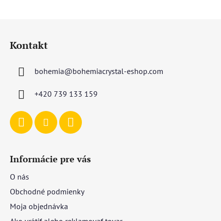
Z
á
Kontakt
p
ä
bohemia
@
bohemiacrystal-eshop.com
t
i
+420 739 133 159
e
Informácie pre vás
O nás
Obchodné podmienky
Moja objednávka
Ako vrátiť alebo reklamovať tovar