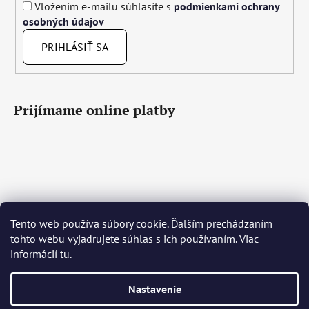
Vložením e-mailu súhlasíte s
podmienkami ochrany
osobných údajov
PRIHLÁSIŤ SA
Prijímame online platby
Tento web používa súbory cookie. Ďalším prechádzaním
Čeština
Slovenčina
English
Deutsch
Magyar
tohto webu vyjadrujete súhlas s ich používaním. Viac
Język polski
Română
Italiano
Español
Français
informácií
tu
.
Português
Български
Hrvatski
Slovenščina
Srpski
Nederlands
Українська
Ελληνικά
Svenska
Dansk
Nastavenie