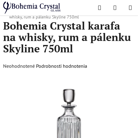
Prejsť
Hľadať
NÁKUP
na
Domov
/
Obľúbené kolekcie
/
Skyline
/
Bohemia Crystal karafa na
KOŠÍK
obsah
whisky, rum a pálenku Skyline 750ml
Bohemia Crystal karafa
na whisky, rum a pálenku
Skyline 750ml
Priemerné
Neohodnotené
Podrobnosti hodnotenia
hodnotenie
produktu
je
0,0
z
5
hviezdičiek.