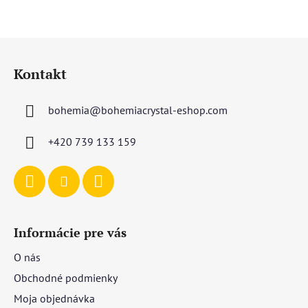
Z
á
Kontakt
p
ä
bohemia
@
bohemiacrystal-eshop.com
t
i
+420 739 133 159
e
Informácie pre vás
O nás
Obchodné podmienky
Moja objednávka