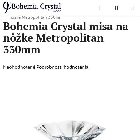
Prejsť
Hľadať
NÁKUP
na
Domov
/
Obľúbené kolekcie
/
Metropolitan
/
Bohemia Crystal misa na
KOŠÍK
obsah
nôžke Metropolitan 330mm
Bohemia Crystal misa na
nôžke Metropolitan
330mm
Priemerné
Neohodnotené
Podrobnosti hodnotenia
hodnotenie
produktu
je
0,0
z
5
hviezdičiek.