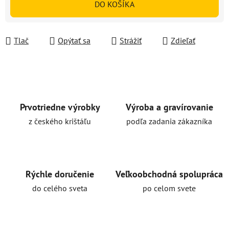
DO KOŠÍKA
Tlač
Opýtať sa
Strážiť
Zdieľať
Prvotriedne výrobky
Výroba a gravírovanie
z českého krištáľu
podľa zadania zákazníka
Rýchle doručenie
Veľkoobchodná spolupráca
do celého sveta
po celom svete