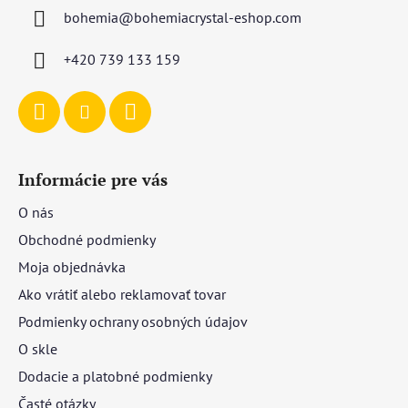
ä
bohemia
@
bohemiacrystal-eshop.com
t
i
+420 739 133 159
e
Informácie pre vás
O nás
Obchodné podmienky
Moja objednávka
Ako vrátiť alebo reklamovať tovar
Podmienky ochrany osobných údajov
O skle
Dodacie a platobné podmienky
Časté otázky