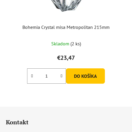
Bohemia Crystal misa Metropolitan 215mm
Priemerné
Skladom
(2 ks)
hodnotenie
produktu
€23,47
je
5,0
DO KOŠÍKA
z
5
hviezdičiek.
Z
á
Kontakt
p