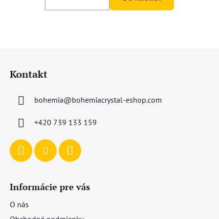
Z
á
Kontakt
p
ä
bohemia
@
bohemiacrystal-eshop.com
t
i
+420 739 133 159
e
Informácie pre vás
O nás
Obchodné podmienky