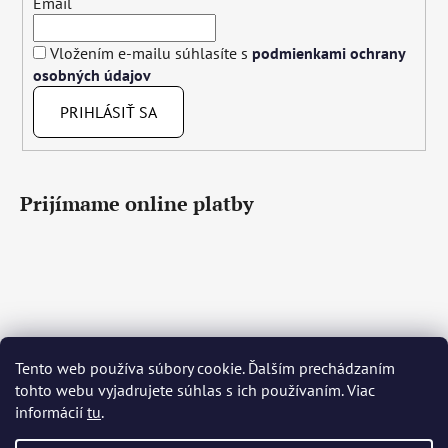
Email
Vložením e-mailu súhlasíte s
podmienkami ochrany
osobných údajov
PRIHLÁSIŤ SA
Prijímame online platby
Tento web používa súbory cookie. Ďalším prechádzaním
Čeština
Slovenčina
English
Deutsch
Magyar
tohto webu vyjadrujete súhlas s ich používaním. Viac
Język polski
Română
Italiano
Español
Français
informácií
tu
.
Português
Български
Hrvatski
Slovenščina
Srpski
Nederlands
Українська
Ελληνικά
Svenska
Dansk