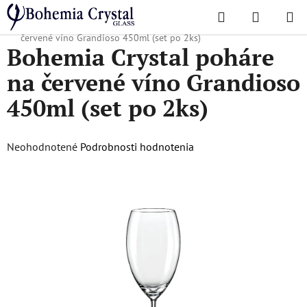
Prejsť
Hľadať
NÁKUP
na
Domov
/
Obľúbené kolekcie
/
Grandioso
/
Bohemia Crystal poháre na
KOŠÍK
obsah
červené víno Grandioso 450ml (set po 2ks)
Bohemia Crystal poháre
na červené víno Grandioso
450ml (set po 2ks)
Priemerné
Neohodnotené
Podrobnosti hodnotenia
hodnotenie
produktu
je
0,0
z
5
hviezdičiek.