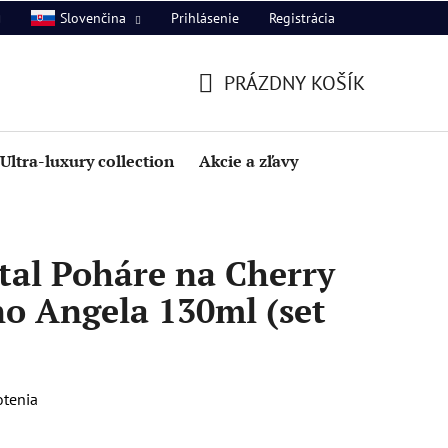
Prihlásenie
Registrácia
Slovenčina
PRÁZDNY KOŠÍK
NÁKUPNÝ
KOŠÍK
Ultra-luxury collection
Akcie a zľavy
tal Poháre na Cherry
no Angela 130ml (set
otenia