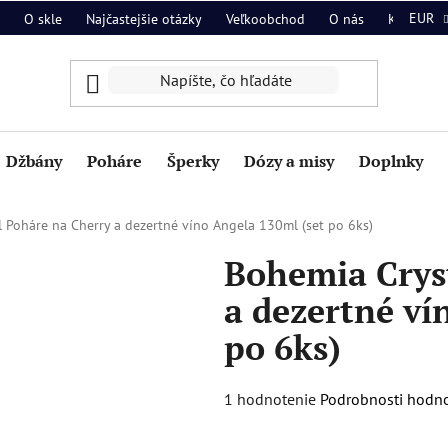
EUR
O skle
Najčastejšie otázky
Veľkoobchod
O nás
Kontakt
Džbány
Poháre
Šperky
Dózy a misy
Doplnky
 Poháre na Cherry a dezertné víno Angela 130ml (set po 6ks)
Bohemia Crys
a dezertné ví
po 6ks)
Priemerné
1 hodnotenie
Podrobnosti hodn
hodnotenie