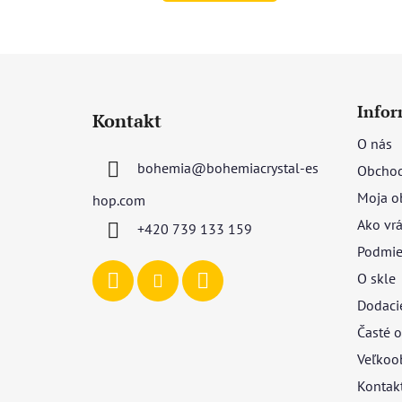
Z
á
Infor
Kontakt
p
O nás
ä
bohemia
@
bohemiacrystal-es
Obchod
t
i
Moja o
hop.com
e
Ako vrá
+420 739 133 159
Podmie
O skle
Dodaci
Časté o
Veľkoo
Kontak