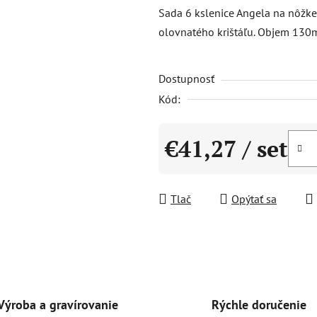
produktu
Sada 6 kslenice Angela na nôžke 
je
olovnatého krištáľu. Objem 130
5,0
z
Dostupnosť
5
hviezdičiek.
Kód:
€41,27
/ set
Jednotková cena:
Tlač
Opýtať sa
Rýchle doručenie
Výroba a gravírovanie