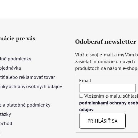
mácie pre vás
Odoberať newsletter
Vložte svoj e-mail a my Vám
né podmienky
zasielať informácie o nových
bjednávka
produktoch na našom e-shop
tiť alebo reklamovať tovar
Email
nky ochrany osobných údajov
Vložením e-mailu súhlasí
podmienkami ochrany oso
e a platobné podmienky
údajov
tázky
PRIHLÁSIŤ SA
bchod
t