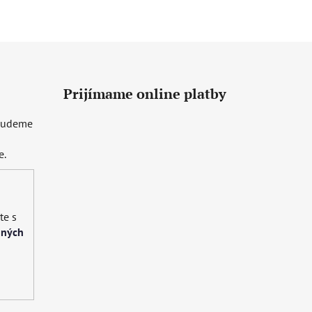
Prijímame online platby
 budeme
e.
te s
bných