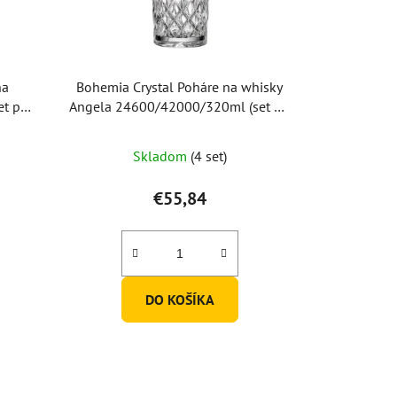
na
Bohemia Crystal Poháre na whisky
et po
Angela 24600/42000/320ml (set po
6ks)
Skladom
(4 set)
€55,84
DO KOŠÍKA