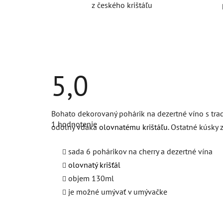
z českého krištáľu
5,0
Priemerné
Bohato dekorovaný pohárik na dezertné víno s tra
hodnotenie
1 hodnotenie
produktu
odolný vďaka
olovnatému krištáľu.
Ostatné kúsky 
je
5,0
z
sada 6 pohárikov na cherry a dezertné vína
5
olovnatý krišťál
hviezdičiek.
objem 130ml
je možné umývať v umývačke