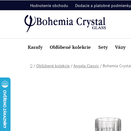
Prejsť
Hodnotenie obchodu
Dodacie a platobné podmienky
na
obsah
Karafy
Obľúbené kolekcie
Sety
Vázy
Domov
/
Obľúbené kolekcie
/
Angela Classic
/
Bohemia Crystal