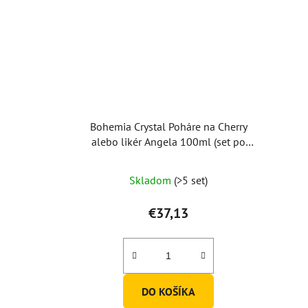
Bohemia Crystal Poháre na Cherry
alebo likér Angela 100ml (set po
6ks)
Skladom
(>5 set)
€37,13
DO KOŠÍKA