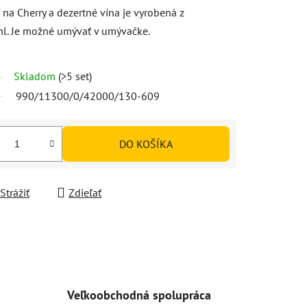
na Cherry a dezertné vína je vyrobená z
ml. Je možné umývať v umývačke.
Skladom
(>5 set)
990/11300/0/42000/130-609
DO KOŠÍKA
Strážiť
Zdieľať
Veľkoobchodná spolupráca