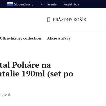
Prihlásenie
Registrácia
Slovenčina
PRÁZDNY KOŠÍK
NÁKUPNÝ
KOŠÍK
Ultra-luxury collection
Akcie a zľavy
tal Poháre na
alie 190ml (set po
notenia