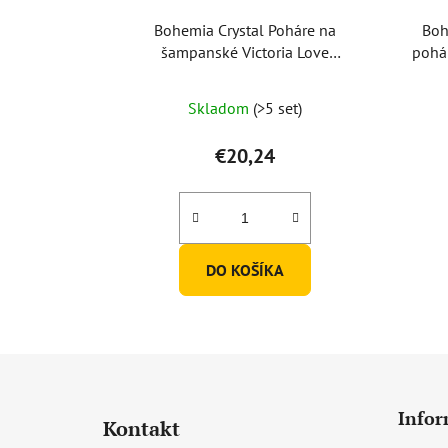
Bohemia Crystal Poháre na
Boh
šampanské Victoria Love
pohá
40727/K0106/180ml (set po 2ks)
Skladom
(>5 set)
€20,24
DO KOŠÍKA
Z
á
Infor
Kontakt
p