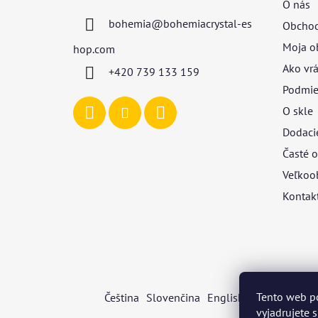
O nás
ä
bohemia
@
bohemiacrystal-es
Obchod
t
i
Moja o
hop.com
e
Ako vrá
+420 739 133 159
Podmie
O skle
Dodaci
Časté o
Veľkoo
Kontak
Tento web p
Čeština
Slovenčina
English
Deutsch
Mag
vyjadrujete 