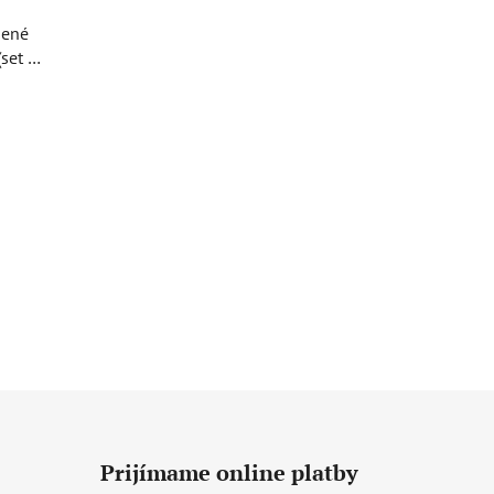
sené
set po
Prijímame online platby