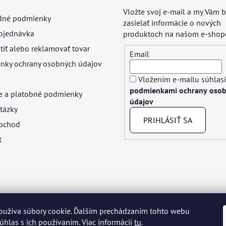
Vložte svoj e-mail a my Vám
né podmienky
zasielať informácie o nových
bjednávka
produktoch na našom e-shop
tiť alebo reklamovať tovar
Email
nky ochrany osobných údajov
Vložením e-mailu súhlasí
podmienkami ochrany oso
e a platobné podmienky
údajov
tázky
PRIHLÁSIŤ SA
bchod
t
oužíva súbory cookie. Ďalším prechádzaním tohto webu
yar
Język polski
Română
Italiano
Español
Français
Portuguê
súhlas s ich používaním. Viac informácií
tu
.
Nederlands
Українська
Ελληνικά
Svenska
Dansk