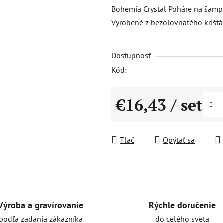
produktu
Bohemia Crystal Poháre na šamp
je
Vyrobené z bezolovnatého krištáľ
0,0
z
Dostupnosť
5
hviezdičiek.
Kód:
€16,43
/ set
Jednotková cena:
Tlač
Opýtať sa
Rýchle doručenie
Výroba a gravírovanie
do celého sveta
podľa zadania zákazníka