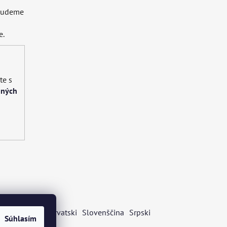
 budeme
e.
te s
bných
s
Български
Hrvatski
Slovenščina
Srpski
Súhlasím