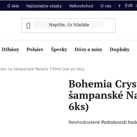
EUR
O skle
Najčastejšie otázky
Veľkoobchod
O nás
Kontakt
Džbány
Poháre
Šperky
Dózy a misy
Doplnky
áre na šampanské Natalie 190ml (set po 6ks)
Bohemia Crys
šampanské Nat
6ks)
Priemerné
Neohodnotené
Podrobnosti hod
hodnotenie