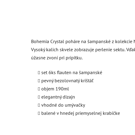
Bohemia Crystal poháre na šampanské z kolekcie N
Vysoký kalich skvele zobrazuje perlenie sektu. V
úžasne zvoní pri prípitku.
set 6ks flauten na šampanské
pevný bezolovnatý krištáľ
objem 190ml
elegantný dizajn
vhodné do umývačky
balené v hnedej priemyselnej krabičke