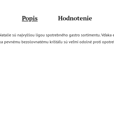
Popis
Hodnotenie
atalie sú najvyššou ligou spotrebného gastro sortimentu. Vďaka e
ďaka pevnému bezolovnatému krištáľu sú veľmi odolné proti opot