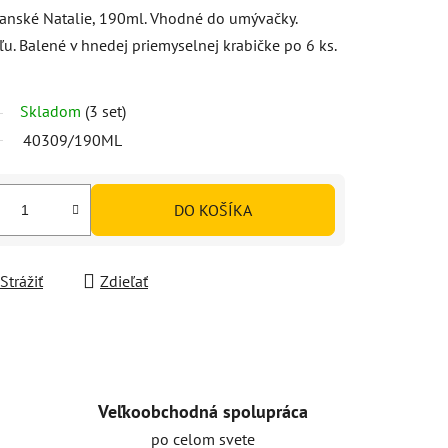
anské Natalie, 190ml. Vhodné do umývačky.
u. Balené v hnedej priemyselnej krabičke po 6 ks.
Skladom
(3 set)
40309/190ML
DO KOŠÍKA
Strážiť
Zdieľať
Veľkoobchodná spolupráca
po celom svete