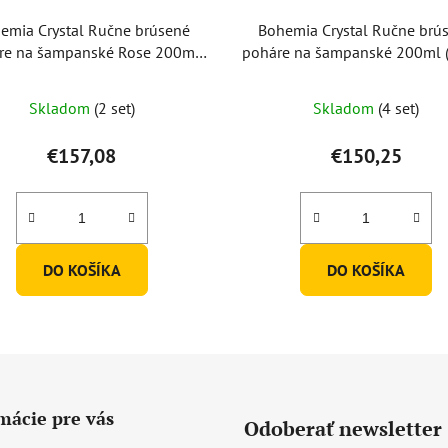
emia Crystal Ručne brúsené
Bohemia Crystal Ručne brú
re na šampanské Rose 200ml
poháre na šampanské 200ml (
(set po 2ks)
2ks)
Skladom
(2 set)
Skladom
(4 set)
€157,08
€150,25
DO KOŠÍKA
DO KOŠÍKA
mácie pre vás
Odoberať newsletter