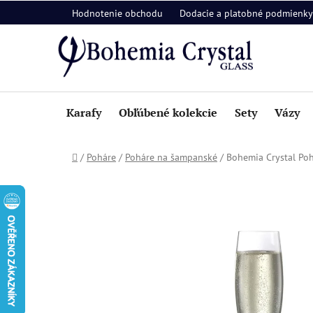
Prejsť
Hodnotenie obchodu
Dodacie a platobné podmienky
na
obsah
Karafy
Obľúbené kolekcie
Sety
Vázy
Domov
/
Poháre
/
Poháre na šampanské
/
Bohemia Crystal Poh