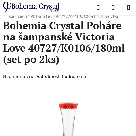
Prejsť
Hľadať
NÁKUP
na
Domov
/
Poháre
/
Poháre na šampanské
/
Bohemia Crystal Poháre na
KOŠÍK
obsah
šampanské Victoria Love 40727/K0106/180ml (set po 2ks)
Bohemia Crystal Poháre
na šampanské Victoria
Love 40727/K0106/180ml
(set po 2ks)
Priemerné
Neohodnotené
Podrobnosti hodnotenia
hodnotenie
produktu
je
0,0
z
5
hviezdičiek.