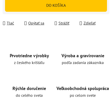
Jednotková cena:
DO KOŠÍKA
Tlač
Opýtať sa
Strážiť
Zdieľať
Prvotriedne výrobky
Výroba a gravírovanie
z českého krištáľu
podľa zadania zákazníka
Rýchle doručenie
Veľkoobchodná spolupráca
do celého sveta
po celom svete