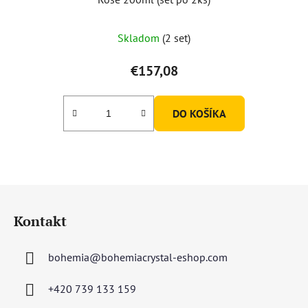
Skladom
(2 set)
€157,08
DO KOŠÍKA
Z
á
Kontakt
p
ä
bohemia
@
bohemiacrystal-eshop.com
t
i
+420 739 133 159
e