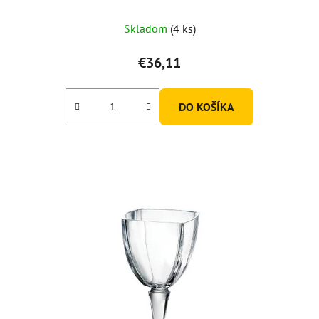
Priemerné
Skladom
(4 ks)
hodnotenie
produktu
€36,11
je
5,0
DO KOŠÍKA
z
5
hviezdičiek.