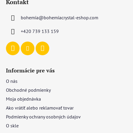
Kontakt
p
ä
bohemia
@
bohemiacrystal-eshop.com
t
i
+420 739 133 159
e
Informácie pre vás
O nás
Obchodné podmienky
Moja objednávka
Ako vrátiť alebo reklamovať tovar
Podmienky ochrany osobných údajov
O skle