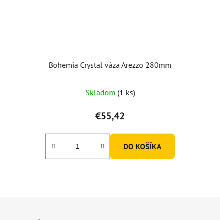
Bohemia Crystal váza Arezzo 280mm
Skladom
(1 ks)
€55,42
DO KOŠÍKA
Z
á