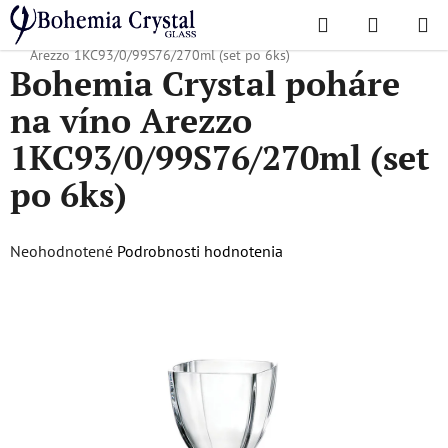
Prejsť
Hľadať
NÁKUP
na
Domov
/
Obľúbené kolekcie
/
Arezzo
/
Bohemia Crystal poháre na víno
KOŠÍK
obsah
Arezzo 1KC93/0/99S76/270ml (set po 6ks)
Bohemia Crystal poháre
na víno Arezzo
1KC93/0/99S76/270ml (set
po 6ks)
Priemerné
Neohodnotené
Podrobnosti hodnotenia
hodnotenie
produktu
je
0,0
z
5
hviezdičiek.