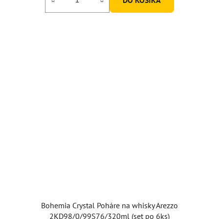
Bohemia Crystal Poháre na whisky Arezzo
2KD98/0/99S76/320ml (set po 6ks)