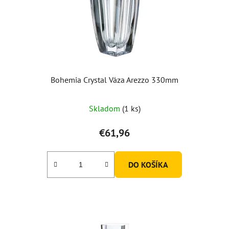
Bohemia Crystal Váza Arezzo 330mm
Priemerné
Skladom
(1 ks)
hodnotenie
produktu
€61,96
je
5,0
DO KOŠÍKA
z
5
hviezdičiek.