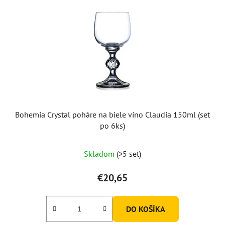
Bohemia Crystal poháre na biele víno Claudia 150ml (set
po 6ks)
Priemerné
Skladom
(>5 set)
hodnotenie
produktu
€20,65
je
5,0
DO KOŠÍKA
z