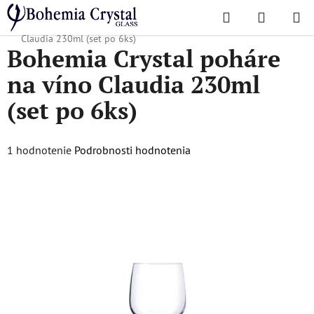
Prejsť
Hľadať
NÁKUP
na
Domov
/
Obľúbené kolekcie
/
Claudia
/
Bohemia Crystal poháre na víno
KOŠÍK
obsah
Claudia 230ml (set po 6ks)
Bohemia Crystal poháre
na víno Claudia 230ml
(set po 6ks)
Priemerné
1 hodnotenie
Podrobnosti hodnotenia
hodnotenie
produktu
je
5,0
z
5
hviezdičiek.