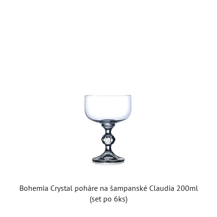
5
hviezdičiek.
Bohemia Crystal poháre na šampanské Claudia 200ml
(set po 6ks)