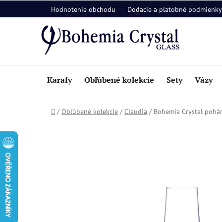
Prejsť
Hodnotenie obchodu
Dodacie a platobné podmienky
na
obsah
Karafy
Obľúbené kolekcie
Sety
Vázy
Domov
/
Obľúbené kolekcie
/
Claudia
/
Bohemia Crystal pohár