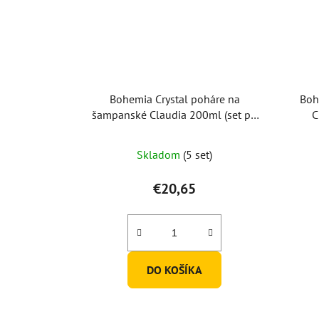
Bohemia Crystal poháre na
Boh
šampanské Claudia 200ml (set po
C
6ks)
Skladom
(5 set)
€20,65
DO KOŠÍKA