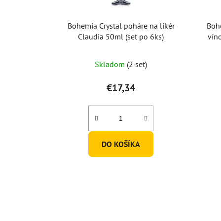
Bohemia Crystal poháre na likér
Bohe
Claudia 50ml (set po 6ks)
vín
Skladom
(2 set)
€17,34
DO KOŠÍKA