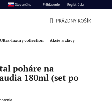
Prihlásenie
Registrácia
Slovenčina
PRÁZDNY KOŠÍK
NÁKUPNÝ
KOŠÍK
Ultra-luxury collection
Akcie a zľavy
tal poháre na
audia 180ml (set po
notenia