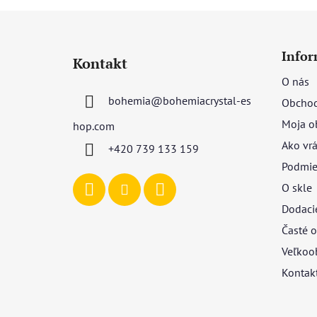
Z
á
Infor
Kontakt
p
O nás
ä
bohemia
@
bohemiacrystal-es
Obchod
t
i
Moja o
hop.com
e
Ako vrá
+420 739 133 159
Podmie
O skle
Dodaci
Časté o
Veľkoo
Kontak