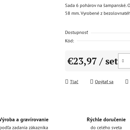
produktu
Sada 6 pohárov na šampanské. O
je
58 mm. Vyrobené z bezolovnatéh
0,0
z
Dostupnosť
5
hviezdičiek.
Kód:
€23,97
/ set
Jednotková cena:
Tlač
Opýtať sa
Rýchle doručenie
Výroba a gravírovanie
do celého sveta
podľa zadania zákazníka