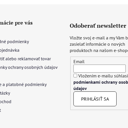
mácie pre vás
Odoberať newsletter
Vložte svoj e-mail a my Vám
né podmienky
zasielať informácie o nových
bjednávka
produktoch na našom e-shop
tiť alebo reklamovať tovar
Email
nky ochrany osobných údajov
Vložením e-mailu súhlasí
podmienkami ochrany oso
e a platobné podmienky
údajov
tázky
PRIHLÁSIŤ SA
bchod
t