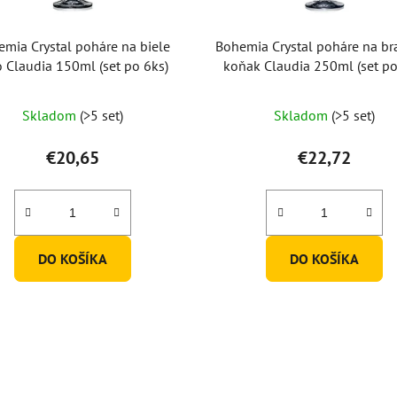
mia Crystal poháre na biele
Bohemia Crystal poháre na br
o Claudia 150ml (set po 6ks)
koňak Claudia 250ml (set po
Priemerné
Priemerné
Skladom
(>5 set)
Skladom
(>5 set)
hodnotenie
hodnotenie
produktu
produktu
€20,65
€22,72
je
je
5,0
5,0
z
z
5
5
DO KOŠÍKA
DO KOŠÍKA
hviezdičiek.
hviezdičiek.