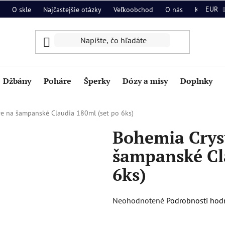
EUR
O skle
Najčastejšie otázky
Veľkoobchod
O nás
Kontakt
Džbány
Poháre
Šperky
Dózy a misy
Doplnky
e na šampanské Claudia 180ml (set po 6ks)
Bohemia Crys
šampanské Cl
6ks)
Priemerné
Neohodnotené
Podrobnosti hod
hodnotenie