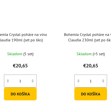
emia Crystal poháre na víno
Bohemia Crystal poháre na 
laudia 190ml (set po 6ks)
Claudia 230ml (set po 6k
Priemerné
Skladom
(5 set)
Skladom
(>5 set)
hodnotenie
produktu
€20,65
€20,65
je
5,0
z
5
DO KOŠÍKA
DO KOŠÍKA
hviezdičiek.