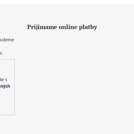
Prijímame online platby
 budeme
e.
te s
bných