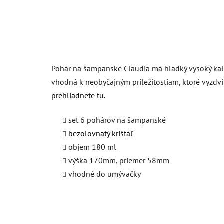
Pohár na šampanské Claudia má hladký vysoký kali
vhodná k neobyčajným príležitostiam, ktoré vyzdvi
prehliadnete tu
.
set 6 pohárov na šampanské
bezolovnatý krištáľ
objem 180 ml
výška 170mm, priemer 58mm
vhodné do umývačky