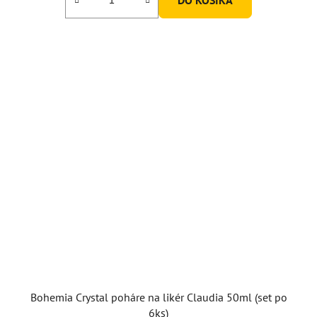
z
5
hviezdičiek.
Bohemia Crystal poháre na likér Claudia 50ml (set po
6ks)