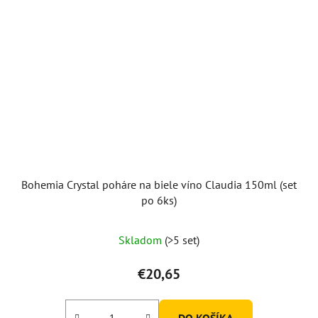
Bohemia Crystal poháre na biele víno Claudia 150ml (set
po 6ks)
Priemerné
Skladom
(>5 set)
hodnotenie
produktu
€20,65
je
5,0
DO KOŠÍKA