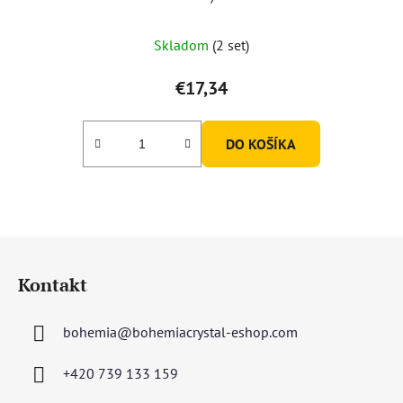
Skladom
(2 set)
€17,34
DO KOŠÍKA
Z
á
Kontakt
p
ä
bohemia
@
bohemiacrystal-eshop.com
t
i
+420 739 133 159
e