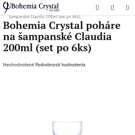
Prejsť
Hľadať
NÁKUP
na
Domov
/
Obľúbené kolekcie
/
Claudia
/
Bohemia Crystal poháre na
KOŠÍK
obsah
šampanské Claudia 200ml (set po 6ks)
Bohemia Crystal poháre
na šampanské Claudia
200ml (set po 6ks)
Priemerné
Neohodnotené
Podrobnosti hodnotenia
hodnotenie
produktu
je
0,0
z
5
hviezdičiek.