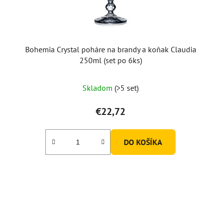
Bohemia Crystal poháre na brandy a koňak Claudia
250ml (set po 6ks)
Priemerné
Skladom
(>5 set)
hodnotenie
produktu
€22,72
je
5,0
DO KOŠÍKA
z
5
hviezdičiek.