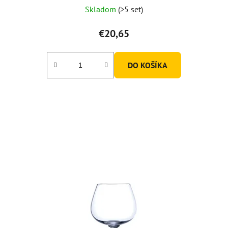
Priemerné
Skladom
(>5 set)
hodnotenie
produktu
€20,65
je
5,0
DO KOŠÍKA
z
5
hviezdičiek.