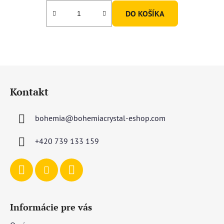
DO KOŠÍKA
Z
á
Kontakt
p
ä
bohemia
@
bohemiacrystal-eshop.com
t
i
+420 739 133 159
e
Informácie pre vás