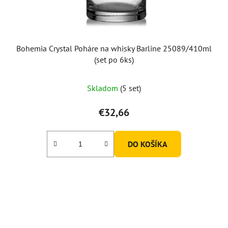
Bohemia Crystal Poháre na whisky Barline 25089/410ml
(set po 6ks)
Priemerné
Skladom
(5 set)
hodnotenie
produktu
€32,66
je
5,0
DO KOŠÍKA
z
5
hviezdičiek.