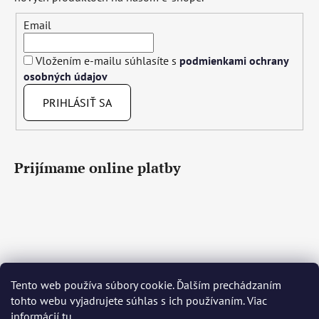
Email
Vložením e-mailu súhlasíte s
podmienkami ochrany
osobných údajov
PRIHLÁSIŤ SA
Prijímame online platby
Tento web používa súbory cookie. Ďalším prechádzaním
Čeština
Slovenčina
English
Deutsch
Magyar
tohto webu vyjadrujete súhlas s ich používaním. Viac
Język polski
Română
Italiano
Español
Français
informácií
tu
.
Português
Български
Hrvatski
Slovenščina
Srpski