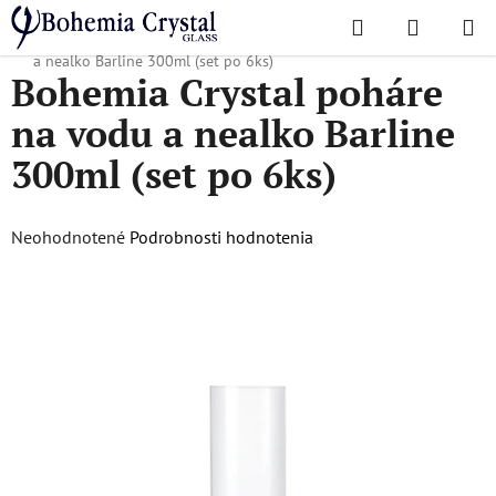
Prejsť
Hľadať
NÁKUP
na
Domov
/
Obľúbené kolekcie
/
Barline
/
Bohemia Crystal poháre na vodu
KOŠÍK
obsah
a nealko Barline 300ml (set po 6ks)
Bohemia Crystal poháre
na vodu a nealko Barline
300ml (set po 6ks)
Priemerné
Neohodnotené
Podrobnosti hodnotenia
hodnotenie
produktu
je
0,0
z
5
hviezdičiek.