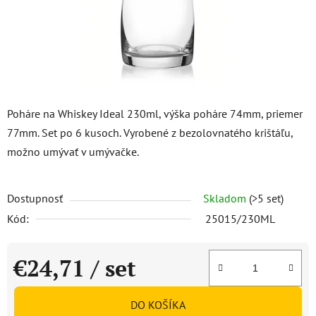
Poháre na Whiskey Ideal 230ml, výška poháre 74mm, priemer
77mm. Set po 6 kusoch. Vyrobené z bezolovnatého krištáľu,
možno umývať v umývačke.
Dostupnosť
Skladom
(>5 set)
Kód:
25015/230ML
€24,71
/ set
Jednotková cena:
DO KOŠÍKA