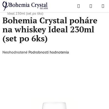
Prejsť
Hľadať
NÁKUP
na
Domov
/
Obľúbené kolekcie
/
Ideal
/
Bohemia Crystal poháre na whiskey
KOŠÍK
obsah
Ideal 230ml (set po 6ks)
Bohemia Crystal poháre
na whiskey Ideal 230ml
(set po 6ks)
Priemerné
Neohodnotené
Podrobnosti hodnotenia
hodnotenie
produktu
je
0,0
z
5
hviezdičiek.