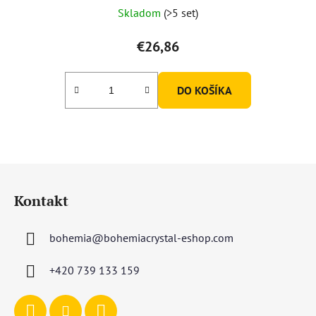
Skladom
(>5 set)
€26,86
DO KOŠÍKA
Z
á
Kontakt
p
ä
bohemia
@
bohemiacrystal-eshop.com
t
i
+420 739 133 159
e