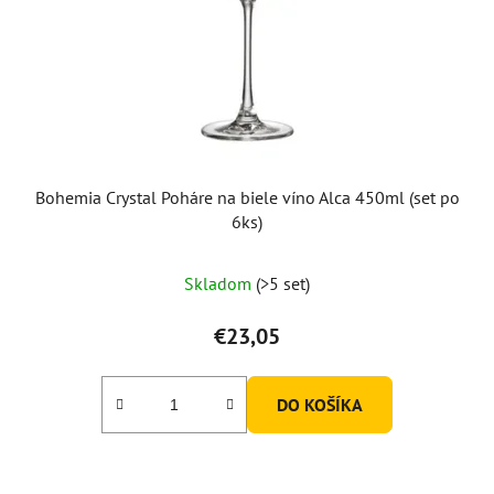
Bohemia Crystal Poháre na biele víno Alca 450ml (set po
6ks)
Priemerné
Skladom
(>5 set)
hodnotenie
produktu
€23,05
je
5,0
DO KOŠÍKA
z
5
hviezdičiek.