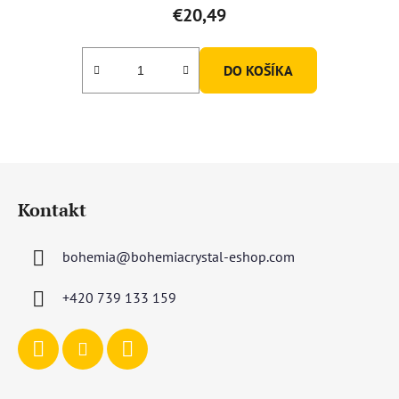
€20,49
DO KOŠÍKA
Z
á
Kontakt
p
ä
bohemia
@
bohemiacrystal-eshop.com
t
i
+420 739 133 159
e