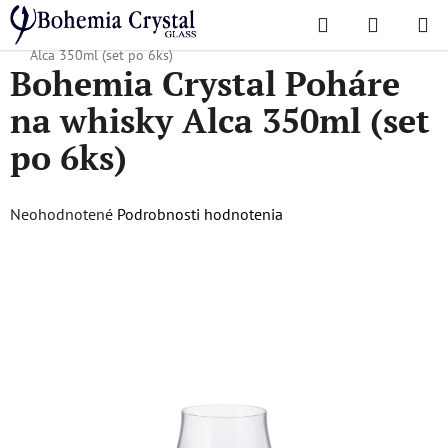
Prejsť
Hľadať
NÁKUP
na
Domov
/
Obľúbené kolekcie
/
Alca
/
Bohemia Crystal Poháre na whisky
KOŠÍK
obsah
Alca 350ml (set po 6ks)
Bohemia Crystal Poháre
na whisky Alca 350ml (set
po 6ks)
Priemerné
Neohodnotené
Podrobnosti hodnotenia
hodnotenie
produktu
je
0,0
z
5
hviezdičiek.