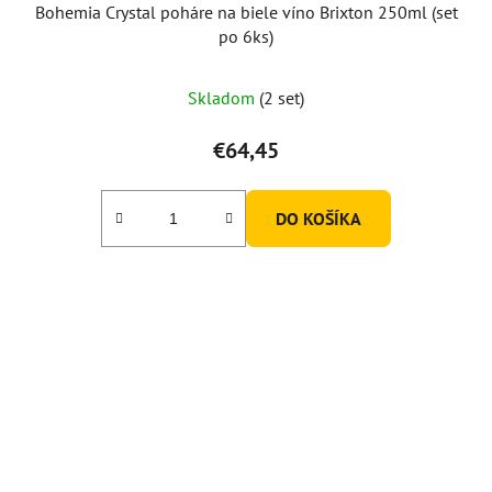
Bohemia Crystal poháre na biele víno Brixton 250ml (set
po 6ks)
Priemerné
Skladom
(2 set)
hodnotenie
produktu
€64,45
je
3,0
DO KOŠÍKA
z
5
hviezdičiek.