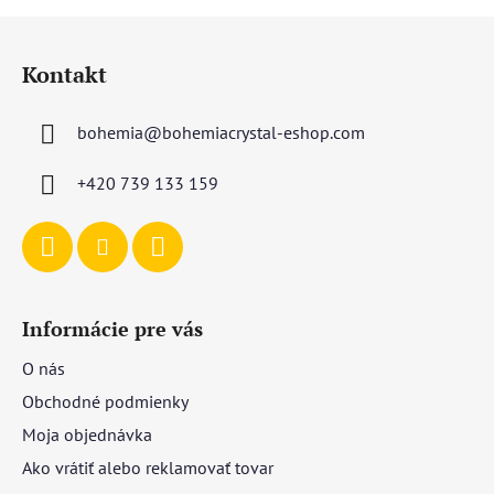
Z
á
Kontakt
p
ä
bohemia
@
bohemiacrystal-eshop.com
t
i
+420 739 133 159
e
Informácie pre vás
O nás
Obchodné podmienky
Moja objednávka
Ako vrátiť alebo reklamovať tovar