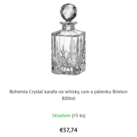
Bohemia Crystal karafa na whisky, rum a pálenku Brixton
800ml
Priemerné
Skladom
(>5 ks)
hodnotenie
produktu
€57,74
je