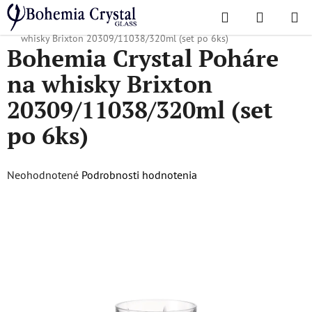
Prejsť
Hľadať
NÁKUP
na
Domov
/
Obľúbené kolekcie
/
Brixton
/
Bohemia Crystal Poháre na
KOŠÍK
obsah
whisky Brixton 20309/11038/320ml (set po 6ks)
Bohemia Crystal Poháre
na whisky Brixton
20309/11038/320ml (set
po 6ks)
Priemerné
Neohodnotené
Podrobnosti hodnotenia
hodnotenie
produktu
je
0,0
z
5
hviezdičiek.