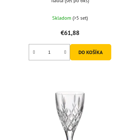
flauta (set po 6ks)
Skladom
(>5 set)
€61,88
DO KOŠÍKA