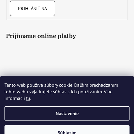
PRIHLÁSIŤ SA
Prijímame online platby
Tento web používa súbory cookie. Ďalším prechádzaním
Čeština
Slovenčina
English
Deutsch
Magyar
tohto webu vyjadrujete súhlas s ich používaním. Viac
Język polski
Română
Italiano
Español
Français
informácií
tu
.
Português
Български
Hrvatski
Slovenščina
Srpski
Nederlands
Українська
Ελληνικά
Svenska
Dansk
Nastavenie
Vytvoril Shoptet
Súhlasím