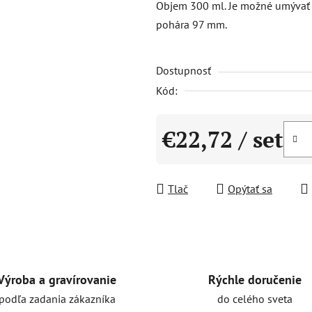
Objem 300 ml. Je možné umývať 
0,0
pohára 97 mm.
z
5
Dostupnosť
hviezdičiek.
Kód:
€22,72
/ set
Jednotková cena:
Tlač
Opýtať sa
Rýchle doručenie
Výroba a gravírovanie
do celého sveta
podľa zadania zákazníka