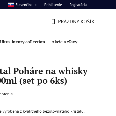
Prihlásenie
Registrácia
Slovenčina
PRÁZDNY KOŠÍK
NÁKUPNÝ
KOŠÍK
Ultra-luxury collection
Akcie a zľavy
tal Poháre na whisky
0ml (set po 6ks)
notenia
e vyrobená z kvalitného bezolovnatého krištáľu.