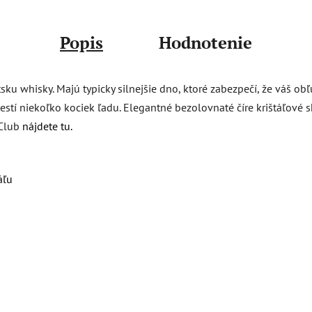
Popis
Hodnotenie
u whisky. Majú typicky silnejšie dno, ktoré zabezpečí, že váš obľ
tí niekoľko kociek ľadu. Elegantné bezolovnaté číre krištáľové 
 Club
nájdete tu.
áľu