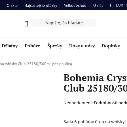
EUR
O skle
Najčastejšie otázky
Veľkoobchod
O nás
Kontakt
Džbány
Poháre
Šperky
Dózy a misy
Doplnky
na whisky Club 25180/300ml (set po 6ks)
Bohemia Crys
Club 25180/30
Priemerné
Neohodnotené
Podrobnosti hod
hodnotenie
produktu
Sada 6 pohárov Club na whisky j
je