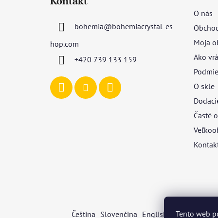
Kontakt
p
O nás
ä
bohemia
@
bohemiacrystal-es
Obchod
t
i
Moja o
hop.com
e
Ako vrá
+420 739 133 159
Podmie
O skle
Dodaci
Časté o
Veľkoo
Kontak
Tento web p
Čeština
Slovenčina
English
Deutsch
Mag