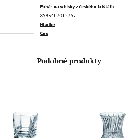
Pohár na whisky z českého krištáľu
8593407015767
Hladké
Číre
Podobné produkty