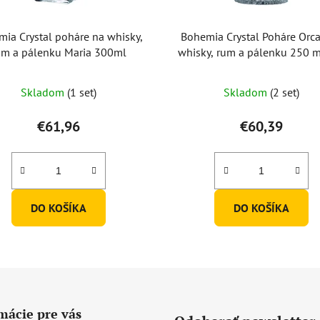
ia Crystal poháre na whisky,
Bohemia Crystal Poháre Orc
um a pálenku Maria 300ml
whisky, rum a pálenku 250 ml
po 6 ks)
Skladom
(1 set)
Skladom
(2 set)
€61,96
€60,39
DO KOŠÍKA
DO KOŠÍKA
mácie pre vás