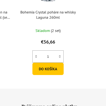
an na
Bohemia Crystal poháre na whisky
 (set
Laguna 260ml
Skladom
(2 set)
€56,66
DO KOŠÍKA