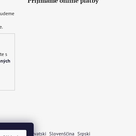
Prijímame online platby
 budeme
e.
te s
bných
s
Български
Hrvatski
Slovenščina
Srpski