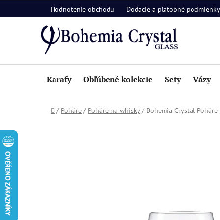
Prejsť
Hodnotenie obchodu
Dodacie a platobné podmienky
na
obsah
Karafy
Obľúbené kolekcie
Sety
Vázy
Domov
/
Poháre
/
Poháre na whisky
/
Bohemia Crystal Poháre 