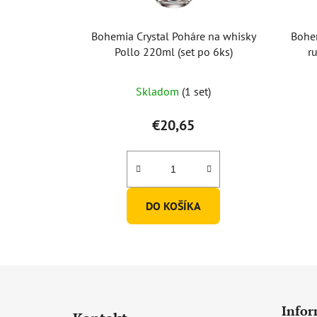
Bohemia Crystal Poháre na whisky
Bohem
Pollo 220ml (set po 6ks)
r
Skladom
(1 set)
€20,65
DO KOŠÍKA
Z
á
Infor