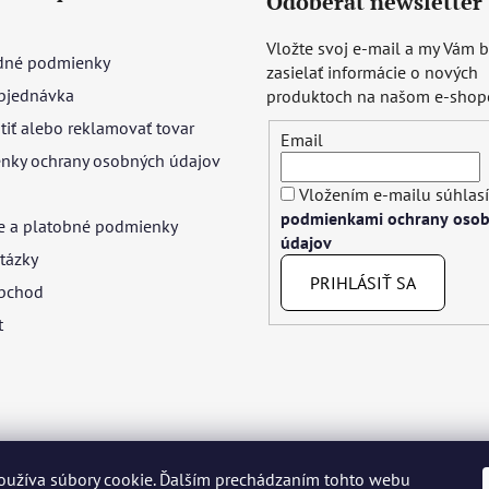
Odoberať newsletter
Vložte svoj e-mail a my Vám
né podmienky
zasielať informácie o nových
bjednávka
produktoch na našom e-shop
tiť alebo reklamovať tovar
Email
nky ochrany osobných údajov
Vložením e-mailu súhlasí
podmienkami ochrany oso
e a platobné podmienky
údajov
tázky
PRIHLÁSIŤ SA
bchod
t
oužíva súbory cookie. Ďalším prechádzaním tohto webu
yar
Język polski
Română
Italiano
Español
Français
Portuguê