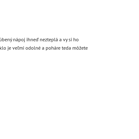
úbený nápoj ihneď nezteplá a vy si ho
sklo je veľmi odolné a poháre teda môžete