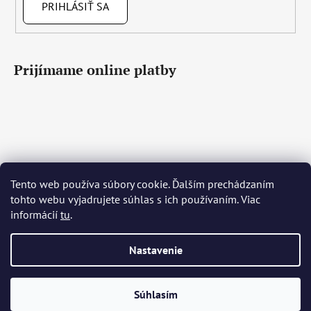
PRIHLÁSIŤ SA
Prijímame online platby
Tento web používa súbory cookie. Ďalším prechádzaním
Čeština
Slovenčina
English
Deutsch
Magyar
tohto webu vyjadrujete súhlas s ich používaním. Viac
Język polski
Română
Italiano
Español
Français
informácií
tu
.
Português
Български
Hrvatski
Slovenščina
Srpski
Nederlands
Українська
Ελληνικά
Svenska
Dansk
Nastavenie
Vytvoril Shoptet
Súhlasím
Copyright 2026
Bohemia Crystal Glass
. Všetky práva