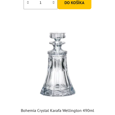
DO KOŠÍKA
z
5
hviezdičiek.
Bohemia Crystal Karafa Wellington 490ml