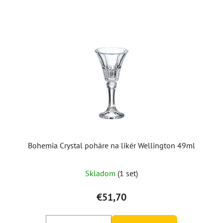
Bohemia Crystal poháre na likér Wellington 49ml
Priemerné
Skladom
(1 set)
hodnotenie
produktu
€51,70
je
5,0