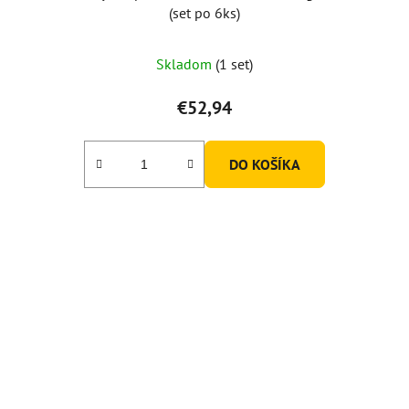
(set po 6ks)
Priemerné
Skladom
(1 set)
hodnotenie
produktu
€52,94
je
5,0
DO KOŠÍKA
z
5
hviezdičiek.