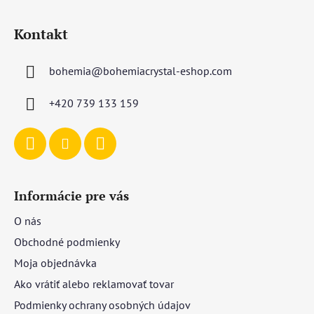
Z
á
Kontakt
p
ä
bohemia
@
bohemiacrystal-eshop.com
t
i
+420 739 133 159
e
Informácie pre vás
O nás
Obchodné podmienky
Moja objednávka
Ako vrátiť alebo reklamovať tovar
Podmienky ochrany osobných údajov