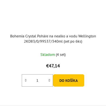
Bohemia Crystal Poháre na nealko a vodu Wellington
2KD83/0/99S37/340ml (set po 6ks)
Priemerné
Skladom
(4 set)
hodnotenie
produktu
€47,14
je
5,0
DO KOŠÍKA
z
5
hviezdičiek.