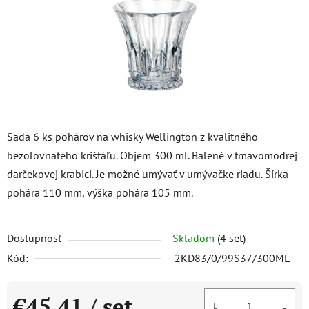
Sada 6 ks pohárov na whisky Wellington z kvalitného
bezolovnatého krištáľu. Objem 300 ml. Balené v tmavomodrej
darčekovej krabici. Je možné umývať v umývačke riadu. Šírka
pohára 110 mm, výška pohára 105 mm.
Dostupnosť
Skladom
(4 set)
Kód:
2KD83/0/99S37/300ML
€45,41
/ set