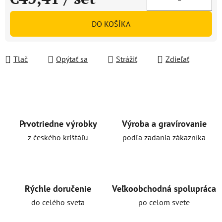
Jednotková cena:
DO KOŠÍKA
Tlač
Opýtať sa
Strážiť
Zdieľať
Prvotriedne výrobky
Výroba a gravírovanie
z českého krištáľu
podľa zadania zákazníka
Rýchle doručenie
Veľkoobchodná spolupráca
do celého sveta
po celom svete